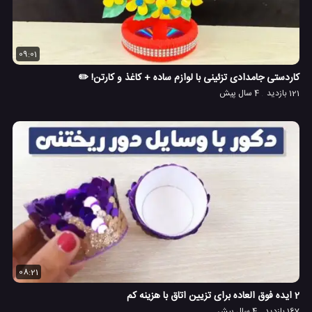
09:01
کاردستی جامدادی تزئینی با لوازم ساده + کاغذ و کارتن! ✏️
121 بازدید
4 سال پیش
08:21
2 ایده فوق العاده برای تزیین اتاق با هزینه کم
167 بازدید
4 سال پیش