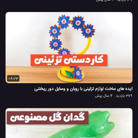
08:23
ایده های ساخت لوازم تزئینی با روبان و وسایل دور ریختنی
379 بازدید
4 سال پیش