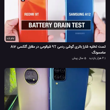
08:32
تست تخلیه شارژ باتری گوشی ردمی 9T شیائومی در مقابل گلکسی A12
سامسونگ
6.1 هزار بازدید
5 سال پیش