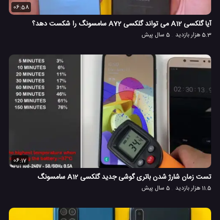
06:58
آیا گلکسی A12 می تواند گلکسی A72 سامسونگ را شکست دهد؟
5.3 هزار بازدید
5 سال پیش
06:17
تست زمان شارژ شدن باتری گوشی جدید گلکسی A12 سامسونگ
11.5 هزار بازدید
5 سال پیش