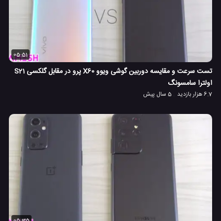
05:51
تست سرعت و مقایسه دوربین گوشی ویوو X60 پرو در مقابل گلکسی S21
اولترا سامسونگ
6.7 هزار بازدید
5 سال پیش
05:35