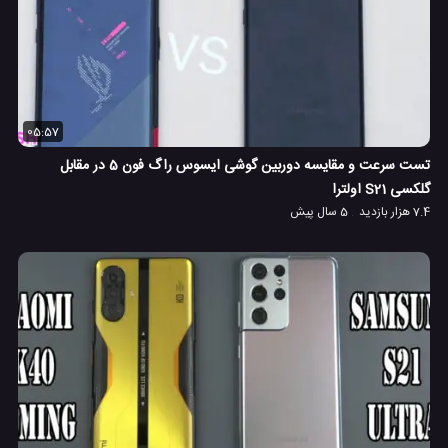
05:57
تست سرعت و مقایسه دوربین گوشی ایسوس راگ فون 5 در مقابل
گلکسی S21 اولترا
7.4 هزار بازدید
5 سال پیش