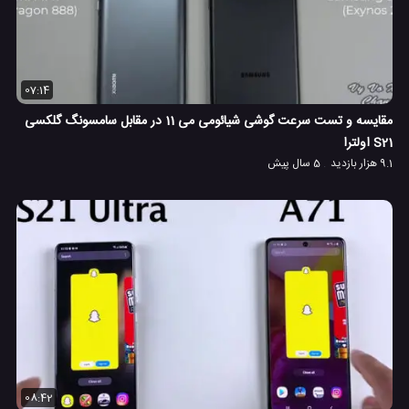
07:14
مقایسه و تست سرعت گوشی شیائومی می 11 در مقابل سامسونگ گلکسی
S21 اولترا
9.1 هزار بازدید
5 سال پیش
08:42