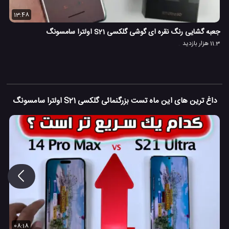
13:48
ون
جعبه گشایی رنگ نقره ای گوشی گلکسی S21 اولترا سامسونگ
11.3 هزار بازدید
داغ ترین های این ماه تست بزرگنمائی گلکسی S21 اولترا سامسونگ
08:18