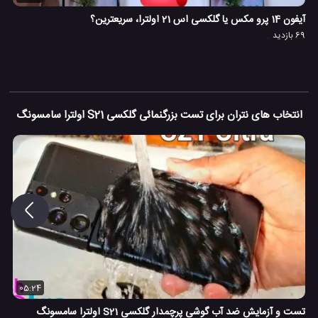
آیفون 14 پرو مکس یا گلکسی اس 21 اولترا، سریعترین؟
69 بازدید
انتخاب های نتران برای تست بزرگنمائی گلکسی S21 اولترا سامسونگ
05:24
تست و آزمایش ضد آب گوشی پرچمدار گلکسی S21 اولترا سامسونگ