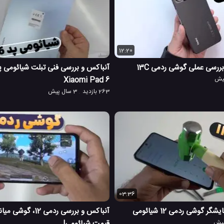
12:20
رسی عملی گوشی ردمی 13C
Xiaomi Pad 6
263 بازدید
3 سال پیش
03:36
گوشی ردمی 12 شیائومی
آنباکس و بررسی ردمی 2
قیمت شیائومی!