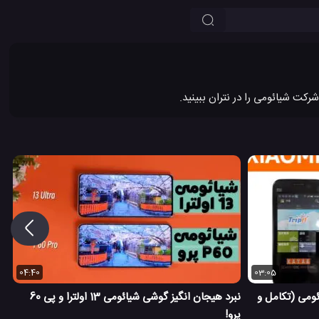
04:40
03:05
ومی (تکامل و
نبرد هیجان انگیز گوشی شیائومی 13 اولترا و پی 60
پرو!