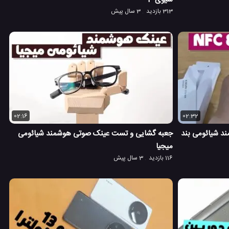
313 بازدید
3 سال پیش
02:16
02:32
د شیائومی بند
جعبه گشایی و تست عینک صوتی هوشمند شیائومی
میجیا
116 بازدید
3 سال پیش