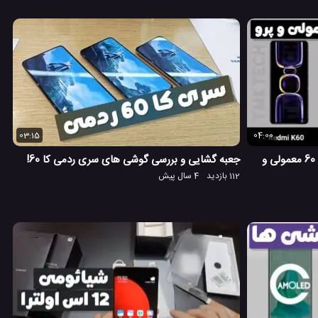
03:15
04:00
مقایسه گوشی های شیائومی ردمی کا 60 معمولی و
جعبه گشایی و بررسی گوشی های سری ردمی کا 60!
112 بازدید
4 سال پیش