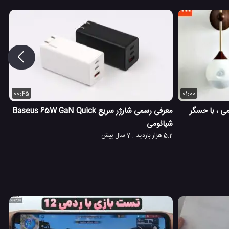
00:45
01:00
ند Sothing شیائومی ، با حسگر
معرفی رسمی شارژر سریع Baseus 65W GaN Quick
شیائومی
5.2 هزار بازدید
7 سال پیش