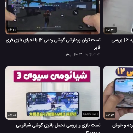
06:01
08:32
آنباکس و بررسی فنی تبلت شیائومی پد 6 | بررسی
تست توان پردازشی گوشی ردمی 12 با اجرای بازی فری
فایر
204 بازدید
3 سال پیش
05:01
07:17
1، گوشی میانرده و خوش
تست بازی و بررسی تحمل باتری گوشی شیائومی
سیوی 3