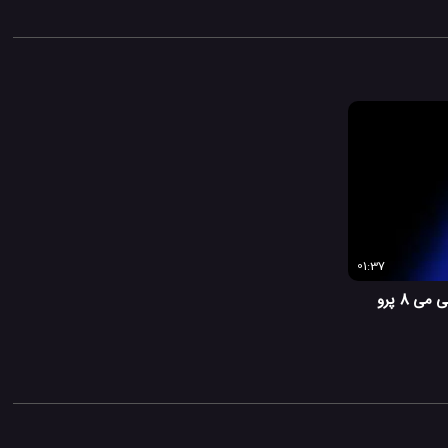
01:37
 8 پرو