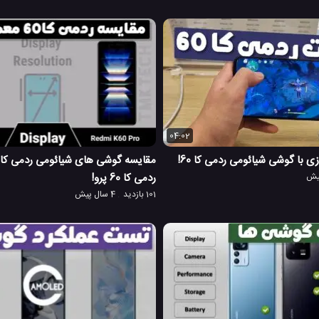
04:02
 با گوشی شیائومی ردمی کا 60!
ردمی کا 60 پرو!
101 بازدید
4 سال پیش