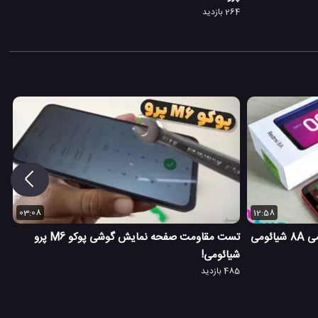
264 بازدید
03:08
12:58
ومی
تست مقاومت صفحه نمایش گوشی پوکو M6 پرو
شیائومی!
485 بازدید