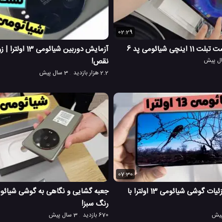
02:29
چی شیائومی پد 6
نقص!
2.2 هزار بازدید
3 سال پیش
07:30
جعبه گشایی با جزئیات گوشی شیائومی 13 اولترا با
رنگ سبز!
670 بازدید
3 سال پیش