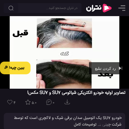
ببین چیه! 🎉
رد کردن تبلیغ
Ad -
00:44
تصاویر اولیه خودرو الکتریکی شیائومی SU7 و SU7 مکس!
4
5.0
0
خودرو SU7 یک اتومبیل سدان برقی شیک و لاکچری است که توسط
شرکت چینی شیائومی در یک همکاری با شرکت BAIC Motor ساخته
... توضیحات کامل