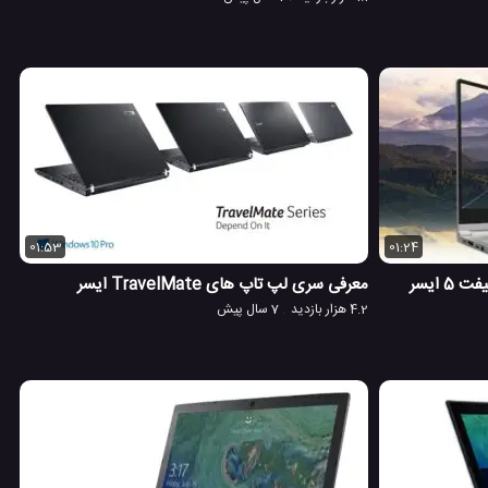
01:53
01:24
 ایسر
معرفی سری لپ تاپ های TravelMate ایسر
4.2 هزار بازدید
7 سال پیش