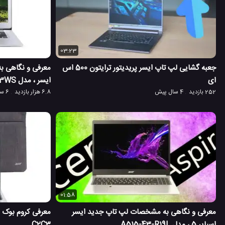
03:23
جعبه گشایی لپ تاپ ایسر پریدیتور ترایتون 500 اس
ای
ایسر ، مدل CB3-431-C3WS
252 بازدید
4 سال پیش
6.8 هزار بازدید
6 سال پیش
01:58
معرفی و نگاهی به مشخصات لپ تاپ جدید ایسر
اسپایر 5 ، مدل A515-43-R19L
C2C3