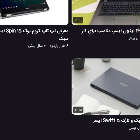
01:19
معرفی لپ 
سبک
6 هزار بازدید
7 سال پیش
01:51
ک Swift 5 ایسر