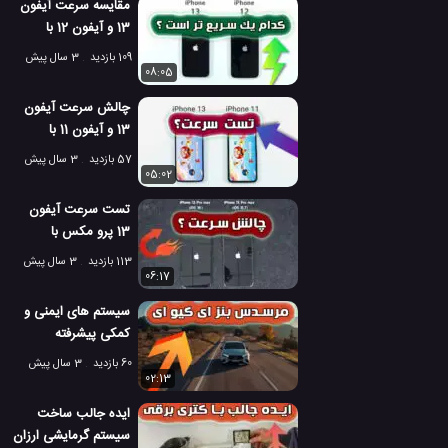
مقایسه سرعت آیفون
13 و آیفون 12 با
سیستم عامل iOS 16
109 بازدید
3 سال پیش
08:05
چالش سرعت آیفون
13 و آیفون 11 با
سیستم عامل IOS 16
57 بازدید
3 سال پیش
05:02
تست سرعت آیفون
13 پرو مکس با
سیستم IOS 15 و IOS
113 بازدید
3 سال پیش
16
06:17
سیستم های ایمنی و
کمکی پیشرفته
مرسدس بنز EQE
60 بازدید
3 سال پیش
02:13
ایده جالب ساخت
سیستم گرمایشی ارزان