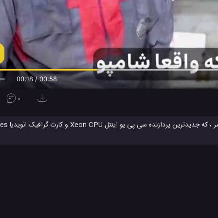
00:19 / 00:58
0
دل سازی و ایجاد محتوا در زمان واقعی ارائه دهد.
 دسکتاپ
سیستم دسکتاپ ConceptD 700 ایسر
شرکت ایسر
لپ تاپ 
#
#
#
لوژی