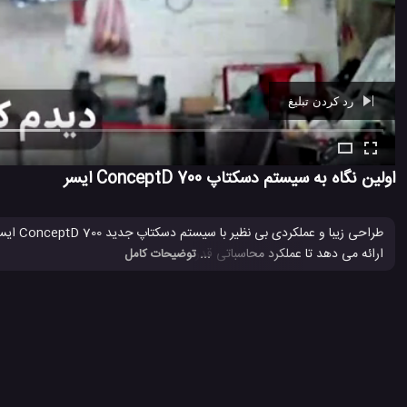
رد کردن تبلیغ
Ad -
00:39
اولین نگاه به سیستم دسکتاپ ConceptD 700 ایسر
ارائه می دهد تا عملکرد محاسباتی قدرتمند و قابل اطمینان را برای طراحی ، م
... توضیحات کامل
ایسر
دسکتاپ
دسکتاپ مخصوص گیمرها
سیستم ایسر
سیستم
#
#
#
#
#
لپتاپ ایسر
#
1.1 هزار بازدید
7 سال پیش
تکنولوژی
کامپیوتر
ویدئو
ویدئو های تکنو