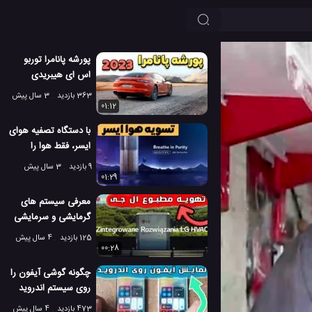
پورشه پانامرا توربو
اس ای هیبریدی
2023 با 700 اسب
363 بازدید
3 سال پیش
بخار قدرت!
01:12
با دستگاه تصفیه هوای
ایسر، فقط هوا را
تنفس کنید
9 بازدید
3 سال پیش
01:29
معرفی سیستم های
گرمایشی و سرمایشی
ال جی HVAC
125 بازدید
4 سال پیش
00:28
چگونه گوشی آیفون را
روی سیستم اندروید
نمایش دهیم؟
473 بازدید
4 سال پیش