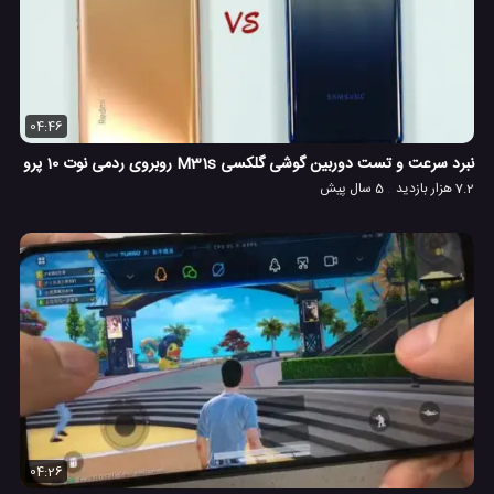
04:46
نبرد سرعت و تست دوربین گوشی گلکسی M31s روبروی ردمی نوت 10 پرو
7.2 هزار بازدید
5 سال پیش
04:26