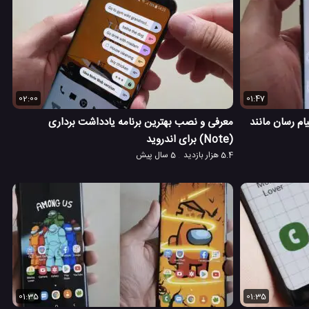
02:00
01:47
یام رسان مانند
معرفی و نصب بهترین برنامه یادداشت برداری
(Note) برای اندروید
5.4 هزار بازدید
5 سال پیش
01:35
01:35