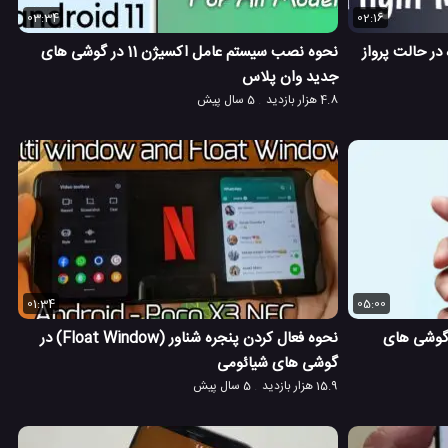
03:34
02:16
در حالت پرواز
نحوه نصب سیستم عامل اکسیژن 11 در گوشی های
جدید وان پلاس
4.8 هزار بازدید
5 سال پیش
01:34
05:00
 گوشی های
نحوه فعال کردن پنجره شناور (Float Window) در
گوشی های شیائومی
15.9 هزار بازدید
5 سال پیش