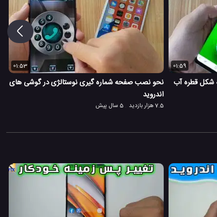
01:53
01:59
 شکل قطره آب
نحو نصب صفحه شماره گیری نوستالژی در گوشی های
اندروید
7.5 هزار بازدید
5 سال پیش