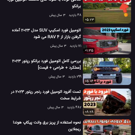
برانکو
48 بازدید
3 سال پیش
05:23
اتومبیل فورد اسکیپ SUV مدل 2023 آماده
گرفتن بازار از RAV 4 می شود
71 بازدید
3 سال پیش
01:35
بررسی کامل اتومبیل فورد برانکو رپتور 2023
[عملکرد + طراحی + قیمت]
299 بازدید
3 سال پیش
05:06
تست آفرود اتومبیل فورد رنجر رپتور 2023 در
شرایط سخت
482 بازدید
3 سال پیش
08:28
نحوه استفاده از پریز برق وانت پیکاپ هوندا
ریجلاین