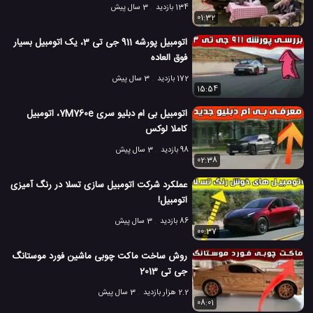
134 بازدید
3 سال پیش
01:32
اتومبیل پورشه 911 جی تی 3، یک اتومبیل بسیار
فوق العاده
172 بازدید
3 سال پیش
15:54
اتومبیل بی ام دبلیو سری 7M760e، اتومبیل
کاملا لوکس
98 بازدید
3 سال پیش
02:38
عملکرد شرکت اتومبیل سازی تسلا در رنگ آمیزی
اتومبیل!
86 بازدید
3 سال پیش
00:37
روش ساخت ماکت چوبی ماشین فورد موستانگ
جی تی 2013
2.2 هزار بازدید
3 سال پیش
08:01