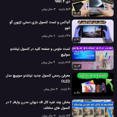
دی Win 4!
516 بازدید
3 سال پیش
02:12
آنباکس و تست کنسول بازی دستی لژیون گو
لنوو
247 بازدید
2 سال پیش
11:41
تست ماوس و صفحه کلید در کنسول نینتندو
سوئیچ
326 بازدید
4 سال پیش
17:04
معرفی رسمی کنسول جدید نینتندو سوییچ مدل
OLED
90 بازدید
3 سال پیش
00:40
بخش چند نفره کال اف دیوتی مدرن وارفار 2 در
کنسول های مختلف
174 بازدید
3 سال پیش