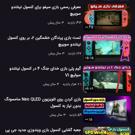
مقایسه گرافیک بازی در PS3 و PS4
#
معرفی رسمی بازی سیفو برای کنسول نینتندو
سوییچ
مقایسه گرافیک بازی در PS4 و PS4 Pro
#
143 بازدید
3 سال پیش
00:45
مقایسه گرافیک بازی ها
#
تست بازی پرندگان خشمگین 2، بر روی کنسول
4.8 هزار بازدید
7 سال پیش
بازی
تکنولوژی
ویدئو
ویدئو های بازی
نینتندو سوییچ
127 بازدید
3 سال پیش
05:05
گیم پلی بازی خدای جنگ 4 در کنسول نینتندو
سوئیچ V1
2.1 هزار بازدید
3 سال پیش
08:28
بازی کردن روی تلویزیون Neo QLED سامسونگ
بدون نیاز به کنسول
59 بازدید
3 سال پیش
00:15
جعبه گشایی کنسول بازی ویندوزی جدید جی پی