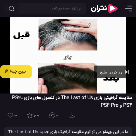
ببین چیه! 🎉
رد کردن تبلیغ
Ad -
00:43
مقایسه گرافیکی بازی The Last of Us در کنسول های بازی PS3،
PS4 و PS4 Pro
3
3.7
2
ما در این
ویدئو
می توانیم مقایسه گرافیک بازی جدید The Last of Us