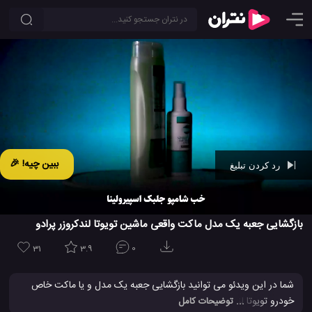
ببین چیه! 🎉
رد کردن تبلیغ
Ad -
00:42
بازگشایی جعبه یک مدل ماکت واقعی ماشین تویوتا لندکروزر پرادو
31
3.9
0
شما در این ویدئو می توانید بازگشایی جعبه یک مدل و یا ماکت خاص
خودرو تویوتا لندکروزر پرادو مدل 1ec را مشاهده کنید. این ماکت خودرو
... توضیحات کامل