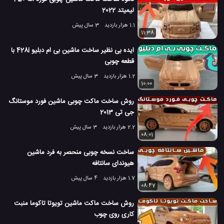
لیمیتد 2022
1.1 هزار بازدید
3 سال پیش
11:38
ایده بی نظیر ساخت ماشین بی ام دبلیو 428i با
قطعه چوبی
1.2 هزار بازدید
3 سال پیش
10:00
روش ساخت ماکت چوبی ماشین فورد موستانگ
جی تی 2013
2.2 هزار بازدید
3 سال پیش
08:01
ساخت نسخه چوبی منحصر به فرد ماشین
هیوندای سانتافه
1.7 هزار بازدید
4 سال پیش
08:47
روش ساخت ماکت ماشین تویوتا تاکوما منبت
کاری روی چوب