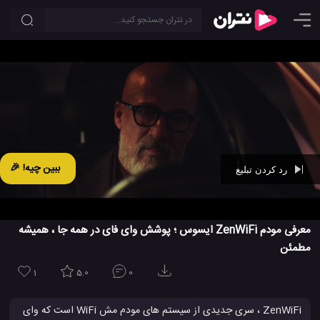
ببین چیه! 🎉
رد کردن تبلیغ
Ad -
00:29
معرفی مودم ZenWiFi ایسوس ؛ پوشش وای فای در همه جا ، همیشه
مطمئن
1
5.0
0
ZenWiFi ، سری جدیدی از سیستم های مودم مش WiFi است که وای