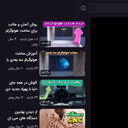
روش آسان و جالب
برای ساخت هولوگرام
سه بعدی در خانه
1.2 هزار بازدید
4 سال
03:39
پیش
آموزش ساخت
هولوگرام سه بعدی با
استفاده از جعبه سی
119 بازدید
2 سال پیش
دی!
03:40
کاوش در همه جای
دنیا با پهپاد جدید دی
جی ای آواتا
66 بازدید
3 سال پیش
03:03
از دیدن بهترین
دستگاه های سی ان
سی دنیا لذت ببرید!
41 بازدید
3 سال پیش