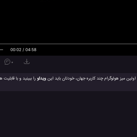
00:02 / 04:58
0
اولین میز هولوگرام چند کاربره جهان، خودتان باید این
ویدئو
را ببینید و با قابلیت 
 های گوناگون
ویدئو
ویدئو های تکنولوژی