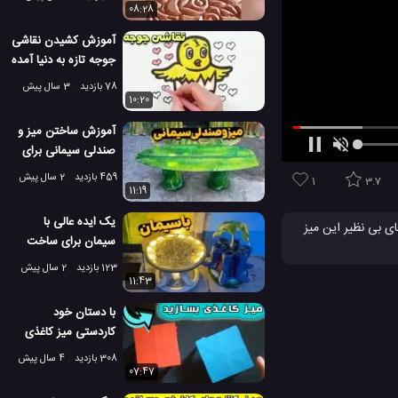
08:28
آموزش کشیدن نقاشی
جوجه تازه به دنیا آمده
برای کودکان و
78 بازدید
3 سال پیش
مبتدیان!
10:20
آموزش ساختن میز و
صندلی سیمانی برای
باغ!
459 بازدید
2 سال پیش
1
3.7
11:19
یک ایده عالی با
های بی نظیر این میز
سیمان برای ساخت
میز و گلدان!
123 بازدید
2 سال پیش
11:43
با دستان خود
کاردستی میز کاغذی
اوریگامی بسازید
308 بازدید
4 سال پیش
07:47