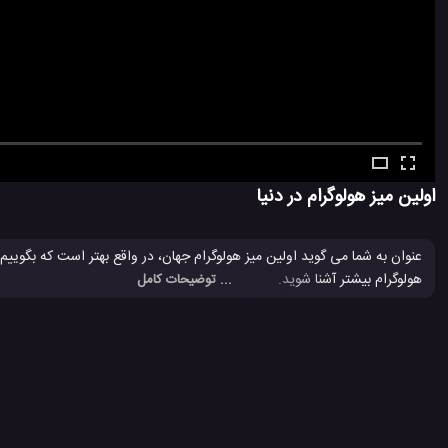
اولین میز هولوگرام در دنیا
عنوان به شما می گوید اولین میز هولوگرام جهان، در واقع بهتر است که بگوییم 
هولوگرام بیشتر آشنا شوید.
... توضیحات کامل
اولین میز چند کاره هولوگرام
میز هولوگرام
#
#
7.3 هزار بازدید
8 سال پیش
الکترونیک
تصویری
تکنولوژی
تکنولوژی