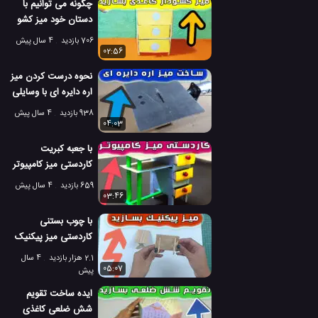
چگونه می توانیم با
دستان خود میز کشو
دار بسازیم؟
706 بازدید
4 سال پیش
02:56
نحوه درست کردن میز
اره دایره ای با وسایلی
ساده
938 بازدید
4 سال پیش
04:03
با جعبه کبریت
کاردستی میز کامپیوتر
بی نظیر بسازید
659 بازدید
4 سال پیش
03:46
با چوب بستنی
کاردستی میز پیکنیک
دکوری درست کنید
2.1 هزار بازدید
4 سال
05:07
پیش
ایده ساخت تقویم
شش ضلعی کاغذی