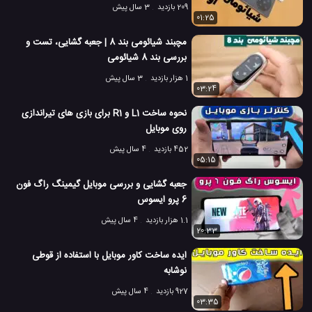
209 بازدید
3 سال پیش
01:25
مچبند شیائومی بند 8 | جعبه گشایی، تست و
بررسی بند 8 شیائومی
1 هزار بازدید
3 سال پیش
03:24
نحوه ساخت L1 و R1 برای بازی های تیراندازی
روی موبایل
452 بازدید
4 سال پیش
05:15
جعبه گشایی و بررسی موبایل گیمینگ راگ فون
6 پرو ایسوس
1.1 هزار بازدید
4 سال پیش
20:33
ایده ساخت کاور موبایل با استفاده از قوطی
نوشابه
927 بازدید
4 سال پیش
03:35