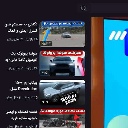
نگاهی به سیستم های
کنترل ایمنی و کمک
راننده مرسدس بنز
65 بازدید
3 سال پیش
05:33
هوندا پرولوگ یک
اتومبیل کاملا عالی؛ به
سمت ماجراجویی
28 بازدید
3 سال پیش
00:51
پیکاپ رم 1500
Revolution مدل
2024: زیباترین
415 بازدید
3 سال پیش
پیکاپ؟
02:01
تست تصادف و ایمنی
خودرو مقاوم فورد
موستانگ مک ای
114 بازدید
3 سال پیش