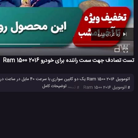
رد کردن تبلیغ
Ad -
00:39
تست تصادف جهت سمت راننده برای خودرو 2016 Ram 1500
اتوموبیل 2016 Ram 1500 یک دو کابین سواری با سرعت 40 مایل در ساعت در تست تصادف IIHS برای سمت راننده شرکت می کند و ارزیابی کلی آن بازیدید مجدد اعلام می شود.
... توضیحات کامل
اتوموبیل 2016 Ram 1500
تست
تست امنیت خودرو
تست تصا
#
#
#
#
3.4 هزار بازدید
8 سال پیش
اتومبیل
ماشین
ویدئو
ویدئو های ماشی