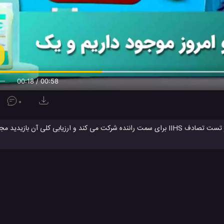
00:19 / 00:58
0
دف
تست تصادف خودرو
تست خودرو
#
#
ن