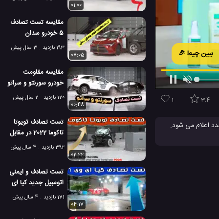
01:00
مقایسه تست تصادف
5 خودرو سدان
نیسان، تویوتا، هوندا،
193 بازدید
3 سال پیش
ببین چیه! 🎉
کیا و سوبارو!
08:05
مقایسه مقاومت
خودرو سورنتو و سراتو
کیا در تست تصادف!
120 بازدید
2 سال پیش
1
3.4
00:48
تست تصادف تویوتا
تاکوما 2022 در مقابل
تاکوما 2021
392 بازدید
4 سال پیش
02:22
تست تصادف و ایمنی
اتومبیل جدید کیا ای
وی 6
171 بازدید
4 سال پیش
04:17