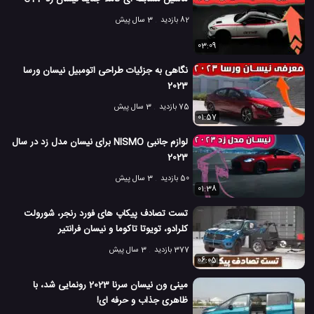
82 بازدید
3 سال پیش
03:09
نگاهی به جزئیات طراحی اتومبیل نیسان ورسا
2023
75 بازدید
3 سال پیش
01:57
لوازم جانبی NISMO برای نیسان مدل زد در سال
2023
50 بازدید
3 سال پیش
01:38
تست تصادف پیکاپ های فورد رنجر، شورولت
کلرادو، تویوتا تاکوما و نیسان فرانتیر
377 بازدید
3 سال پیش
06:05
مینی ون نیسان سرنا 2023 رونمایی شد، با
ظاهری جذاب و حرفه ای!