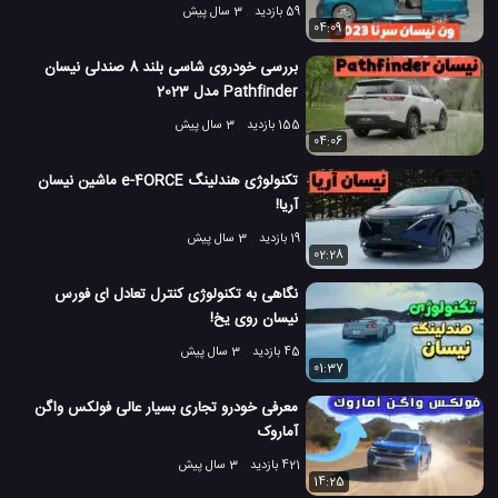
59 بازدید
3 سال پیش
04:09
بررسی خودروی شاسی بلند 8 صندلی نیسان
Pathfinder مدل 2023
155 بازدید
3 سال پیش
04:06
تکنولوژی هندلینگ e-4ORCE ماشین نیسان
آریا!
19 بازدید
3 سال پیش
02:28
نگاهی به تکنولوژی کنترل تعادل ای فورس
نیسان روی یخ!
45 بازدید
3 سال پیش
01:37
معرفی خودرو تجاری بسیار عالی فولکس واگن
آماروک
421 بازدید
3 سال پیش
14:25