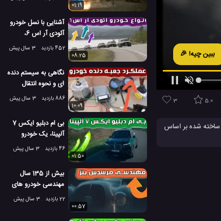
01:19
آشنایی با نسل خودرو
آئودی آر اس 6،
شگفت انگیز ترین؟
452 بازدید
3 سال پیش
ببین چیه! 🎉
08:25
نگاهی به سیستم دنده
ای و نحوه انتقال
قدرت موتور خودرو
886 بازدید
3 سال پیش
3
5.0
10:09
بی ام دبلیو ایکس 7
 ساخته شده بر اساس
آلپینا، یک خودرو
بسیار لوکس
46 بازدید
3 سال پیش
01:50
بیش از 135 سال
مهندسی خودرو های
شرکت مرسدس بنز
22 بازدید
3 سال پیش
00:57