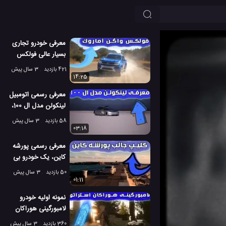
معرفی خودرو تجاری
بسیار عالی فولکس
واگن آماروک
421 بازدید
3 سال پیش
14:25
معرفی رسمی اتومبیل
لینکولن مدل ال 100،
یک خودرو لوکس
58 بازدید
3 سال پیش
03:18
معرفی رسمی پورشه
کاین، یک خودرو بی
نظیر
50 بازدید
3 سال پیش
01:11
نمونه اولیه خودرو
لامبورگینی هوراکان
استراتو در جاده
360 بازدید
3 سال پیش