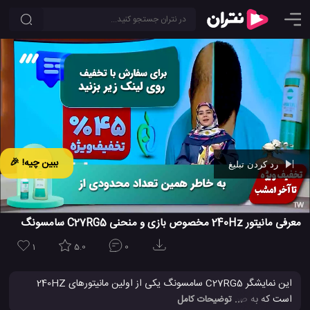
ببین چیه! 🎉
رد کردن تبلیغ
Ad -
00:41
معرفی مانیتور 240Hz مخصوص بازی و منحنی C27RG5 سامسونگ
1
5.0
0
این نمایشگر C27RG5 سامسونگ یکی از اولین مانیتورهای 240HZ
است که به صورت منحنی طراحی شده است و برای بازی و هر کار دیگری
... توضیحات کامل