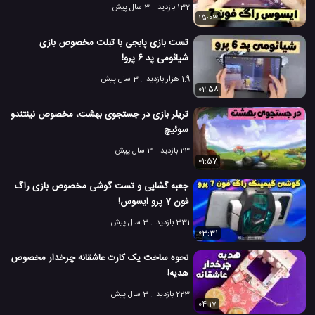
132 بازدید
3 سال پیش
15:03
تست بازی پابجی با تبلت مخصوص بازی
شیائومی پد 6 پرو!
1.9 هزار بازدید
3 سال پیش
02:58
تریلر بازی در جستجوی بهشت، مخصوص نینتندو
سوئیچ
23 بازدید
3 سال پیش
01:57
جعبه گشایی و تست گوشی مخصوص بازی راگ
فون 7 پرو ایسوس!
331 بازدید
3 سال پیش
03:31
نحوه ساخت یک کارت عاشقانه چرخدار مخصوص
هدیه!
223 بازدید
3 سال پیش
04:17