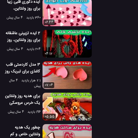
ایده دکوری قلبی زیبا
برای روز ولنتاین،
مراسم و جشن ها
360 بازدید
4 سال پیش
06:44
2 ایده تزیینی عاشقانه
برای روز ولنتاین، روز
جهانی عشق
204 بازدید
4 سال پیش
04:12
3 مدل کاردستی قلب
کاغذی برای تبریک روز
ولنتاین
2.1 هزار بازدید
4 سال
07:04
پیش
برای هدیه روز ولنتاین
یک خرس عروسکی
جالب بسازید
196 بازدید
4 سال پیش
05:55
چطور یک هدیه
ولنتاین خاص و کم