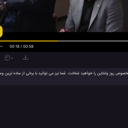
00:19 / 00:58
0
صوص روز ولنتاین را خواهید شناخت. شما نیز می توانید با برخی از ساده ترین وس
سپس می توانید هر کدام از آن ها را به دوست یا شخص مورد علاقه خود هدیه بدهی
ای فوق العاده استفاده بنمائید و محیط اطراف خود را دلنشین تر کنید.
ولنتاین
ساخت کاردستی
ساخت کاردستی کاغذی
کاردستی
کاردستی ب
#
#
#
#
ویدئو های آموزشی
ویدئو های سرگرمی