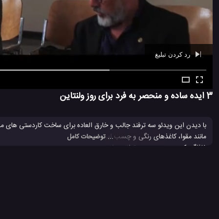
رد کردن تبلیغ
Ad -
00:39
3 ایده ساده و منحصر به فرد برای روز ولنتاین
با دیدن این ویدئو سه ترفند جالب و خارق العاده برای ساخت کاردستی های مخ
مانند مقوا، کاغذهای رنگی و چسب این کاردستی های کم نظیر را درست کنید. 
... توضیحات کامل
غافلگیر کنید. همچنین می توانید برای تزئینات داخلی خانه نیز از این
کاردستی
ه
ایده جالب برای تزئین منزل
ترفند جالب برای تزئین منزل
تهیه هدیه 
#
#
#
کاردستی تزئینی
کاردستی سه بعدی
#
#
114 بازدید
4 سال پیش
آموزش
آموزش ترفند
آموزش ساخت
ویدئو