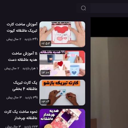
آموزش ساخت کارت
تبریک عاشقانه کیوت
ساده و آسان
341 بازدید
2 سال پیش
02:53
11 آموزش ساخت
هدیه عاشقانه دست
ساز رومانتیک شکل
1 هزار بازدید
2 سال پیش
قلب!
13:20
یک کارت تبریک
عاشقانه 4 بخشی
بسازید که باز و بسته
391 بازدید
3 سال پیش
می شود!
03:04
نحوه ساخت یک کارت
عاشقانه چرخدار
مخصوص هدیه!
223 بازدید
3 سال پیش