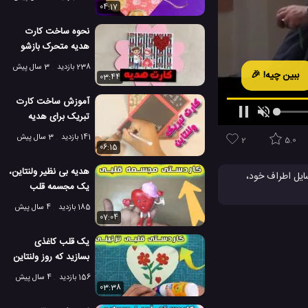
04:17
نحوه ساخت کارت
هدیه متحرک بازشو
عاشقانه به شکل قلب!
238 بازدید
3 سال پیش
ببین چیه! 🎉
03:44
آموزش ساخت کارت
تبریک برای هدیه
ولنتاین 2023!
141 بازدید
3 سال پیش
2
5.0
06:15
هدیه بی نظیر ولنتاین،
ایل اطراف خود،
یک مجسمه قلب
د و آن ها را
ایستاده بسازید!
185 بازدید
4 سال پیش
07:04
ا کاغذ رنگی
یک قلب کاغذی
بسازید که روز ولنتاین
شما را خاص تر کند
156 بازدید
4 سال پیش
03:38