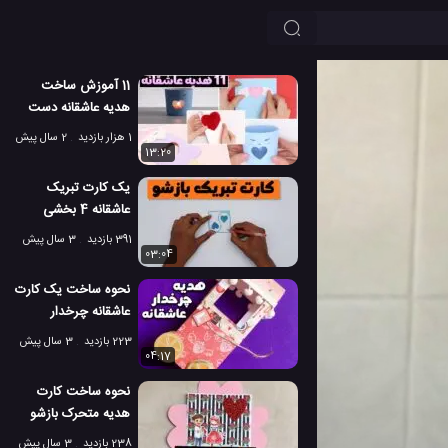
11 آموزش ساخت
هدیه عاشقانه دست
ساز رومانتیک شکل
1 هزار بازدید
2 سال پیش
قلب!
13:20
یک کارت تبریک
عاشقانه 4 بخشی
بسازید که باز و بسته
391 بازدید
3 سال پیش
می شود!
03:04
نحوه ساخت یک کارت
عاشقانه چرخدار
مخصوص هدیه!
223 بازدید
3 سال پیش
04:17
نحوه ساخت کارت
هدیه متحرک بازشو
عاشقانه به شکل قلب!
238 بازدید
3 سال پیش