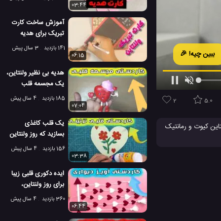
03:44
آموزش ساخت کارت
تبریک برای هدیه
ولنتاین 2023!
141 بازدید
3 سال پیش
ببین چیه! 🎉
06:15
هدیه بی نظیر ولنتاین،
یک مجسمه قلب
ایستاده بسازید!
185 بازدید
4 سال پیش
2
5.0
07:04
یک قلب کاغذی
این کیوت و رمانتیک
بسازید که روز ولنتاین
رسی کنید.
شما را خاص تر کند
156 بازدید
4 سال پیش
ت تبریک
03:38
ایده دکوری قلبی زیبا
برای روز ولنتاین،
مراسم و جشن ها
360 بازدید
4 سال پیش
06:44