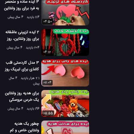
3 ایده ساده و منحصر
به فرد برای روز ولنتاین
114 بازدید
4 سال پیش
04:50
2 ایده تزیینی عاشقانه
برای روز ولنتاین، روز
جهانی عشق
204 بازدید
4 سال پیش
04:12
3 مدل کاردستی قلب
کاغذی برای تبریک روز
ولنتاین
2.1 هزار بازدید
4 سال
07:04
پیش
برای هدیه روز ولنتاین
یک خرس عروسکی
جالب بسازید
196 بازدید
4 سال پیش
05:55
چطور یک هدیه
ولنتاین خاص و کم