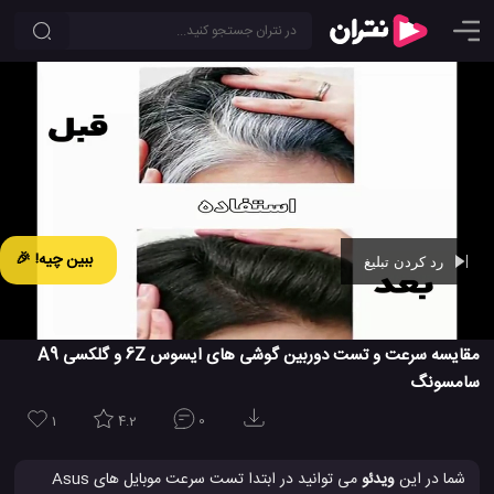
ببین چیه! 🎉
رد کردن تبلیغ
Ad -
00:42
مقایسه سرعت و تست دوربین گوشی های ایسوس 6Z و گلکسی A9
سامسونگ
1
4.2
0
شما در این
ویدئو
می توانید در ابتدا تست سرعت موبایل های Asus