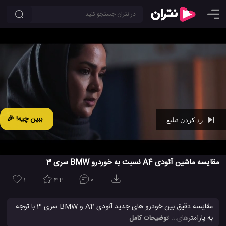
ببین چیه! 🎉
رد کردن تبلیغ
Ad -
00:45
مقایسه ماشین آئودی A4 نسبت به خوردرو BMW سری 3
1
4.4
0
مقایسه دقیق بین خودرو های جدید آئودی A4 و BMW سری 3 با توجه
به پارامترهای مختلف در اینجا انجام می شود. هر دو خودرو در یک رنج
... توضیحات کامل