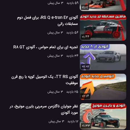
59 بازدید
3 سال پیش
01:01
آئودی RS Q e-tron E2، برای فصل دوم
مسابقات رالی
56 بازدید
3 سال پیش
01:44
تجربه ای برای تمام حواس ، آئودی R8 GT
36 بازدید
3 سال پیش
02:02
آئودی TT RS، یک اتومبیل کوپه با ربع قرن
موفقیت
25 بازدید
3 سال پیش
02:14
نظر جولیان ناگلزمن سرمربی بایرن مونیخ، در
مورد آئودی
12 بازدید
3 سال پیش
01:33