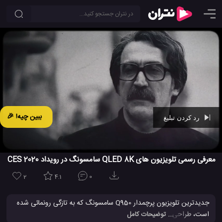
ببین چیه! 🎉
رد کردن تبلیغ
Ad -
00:29
معرفی رسمی تلویزیون های QLED 8K سامسونگ در رویداد CES 2020
2
4.1
0
جدیدترین تلویزیون پرچمدار Q950 سامسونگ که به تازگی رونمائی شده
است، طراحی یکپارچه ، هوش مصنوعی قدرتمند و رزولوشن 8K واقعی
... توضیحات کامل