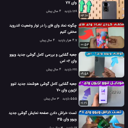
وای 77
128 بازدید
4 سال پیش
03:10
چگونه نماد وای فای را در نوار وضعیت اندروید
مخفی کنیم
4.7 هزار بازدید
4 سال پیش
00:53
جعبه گشایی و بررسی کامل گوشی جدید ویوو
وای 02 اس
271 بازدید
4 سال پیش
09:58
جعبه گشایی کامل گوشی هوشمند جدید لنوو
لژیون وای 70
555 بازدید
3 سال پیش
01:21
تست خراش دادن صفحه نمایش گوشی جدید
ویوو وای 35