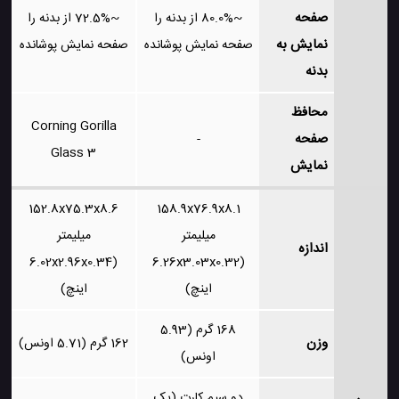
صفحه
~80.0% از بدنه را
~72.5% از بدنه را
نمایش به
صفحه نمایش پوشانده
صفحه نمایش پوشانده
بدنه
محافظ
Corning Gorilla
صفحه
-
Glass 3
نمایش
152.8x75.3x8.6
158.9x76.9x8.1
میلیمتر
میلیمتر
اندازه
(6.02x2.96x0.34
(6.26x3.03x0.32
اینچ)
اینچ)
168 گرم (5.93
وزن
162 گرم (5.71 اونس)
اونس)
دو سیم کارت (یک