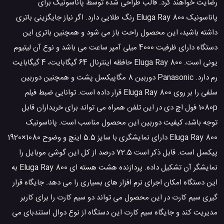
رضایت خواهند کرد. قالب طراحی شده توسط پاناسونیک برای
پاناسونیک Eluga Ray 800 رنگ طلایی دارد. اگر نیاز جایگزینی باتری
داشته باشید، این محصول راحت باز می شود و همچنین باتری این
دستگاه دارای ظرفیت 4000 میلی آمپر ساعت می باشد و نوع آن لیتیوم
یونی است. Eluga Ray 800 حافظه اینترنال 64 گیگابایت، 4 گیگابایت
رم دارد. Panasonic دوربین 8 مگاپیکسل پشت و همچنین دوربین
سلفی را بر روی Eluga Ray 800 قرار داده است. توانایی ضبط فیلم
1080p فول اچ دی در این تلفن همراه می تواند برای خریداران قابل
توجه باشد، کیفیت دوربین این محصول مناسب است. پاناسونیک
Eluga Ray 800 دارای نمایشگری با سایز 5.5 اینچ و وضوح 1080×1920
پیکسل است. قابل ذکر است 72.5 درصد از کل این گوشی موبایل را
نمایشگر آن تشکیل داده. پردازنده هشت هسته ای Eluga Ray 800 به
این دستگاه امکان اجرای نرم افزار های بسیاری را می دهد. جایگاه قرار
گیری سیم کارت در این محصول می تواند دو سیم کارت را برای کاربر
مدیریت کند و جایگاه سیم کارت این دستگاه از نوع دوال استندبای می