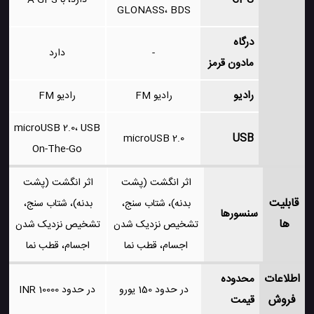
دارد، با A-GPS
GLONASS، BDS
درگاه
-
دارد
مادون قرمز
رادیو
رادیو FM
رادیو FM
microUSB 2.0، USB
USB
microUSB 2.0
On-The-Go
اثر انگشت (پشت
اثر انگشت (پشت
قابلیت
بدنه)، شتاب سنج،
بدنه)، شتاب سنج،
سنسورها
ها
تشخیص نزدیک شدن
تشخیص نزدیک شدن
اجسام، قطب نما
اجسام، قطب نما
اطلاعات
محدوده
در حدود 150 یورو
در حدود 10000 INR
فروش
قیمت