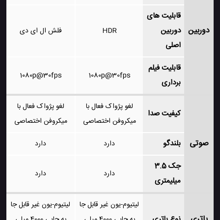
قابلیت های
دوربین
دوربین
HDR
فلش ال ای دی
اصلی
قابلیت فیلم
1080p@30fps
1080p@30fps
برداری
لغو پژواک فعال با
لغو پژواک فعال با
کیفیت صدا
میکروفن اختصاصی
میکروفن اختصاصی
صوتی
بلندگو
دارد
دارد
جک 3.5
دارد
دارد
میلیمتری
لیتیوم-یون غیر قابل جا
لیتیوم-یون غیر قابل جا
باتری
نوع باتری
به جایی 4000 میلی
به جایی 4000 میلی