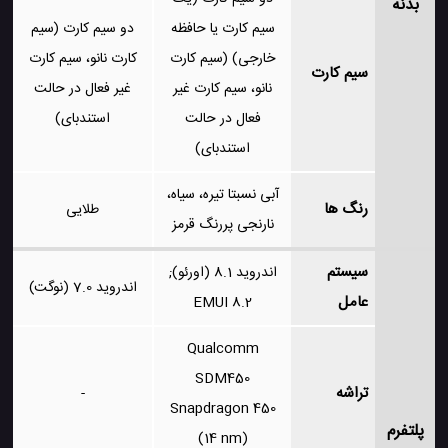
بدنه
سیم کارت یا حافظه
دو سیم کارت (سیم
خارجی) (سیم کارت
کارت نانو، سیم کارت
سیم کارت
نانو، سیم کارت غیر
غیر فعال در حالت
فعال در حالت
استندبای)
استندبای)
آبی نسبتا تیره، سیاه،
رنگ ها
طلایی
نارنجی پررنگ قرمز
سیستم
اندروید 8.1 (اورئو);
اندروید 7.0 (نوگت)
عامل
EMUI 8.2
Qualcomm
SDM450
تراشه
-
Snapdragon 450
پلتفرم
(14 nm)