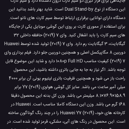
جایگاهی برای قرار گیری دو سیم کارت درون دستگاه دارد و سیم کارت
این دستگاه از نوع Dual Stand-by است. شاید بهتر باشد بدانید این
دستگاه دارای توانایی برقراری ارتباط توسط سیم کارت های نانو است.
برای استفاده از مموری کارت بر روی این گوشی موبایل یکی از جایگاه
های سیم کارت را باید اشغال کنید. وای 7 (2019) حافظه داخلی 32
گیگابایت، 3 گیگابایت رم دارد. وای 7 (2019) تولید شده توسط Huawei
دوربین 8 مگاپیکسل اصلی و همچنین دوربین جلو دارد. فیلم برداری وای
7 (2019) کیفیت مناسب 1080p Full HD دارد و شاید این موضوع قابل
توجه باشد. اگر نیاز به جا به جایی باتری داشته باشید، این محصول
راحت باز می شود و همچنین ظرفیت باتری لیتیوم یونی آن برابر 4000
میلی آمپر ساعت می باشد. سایز کل گوشی هواوی Y7 (2019) برابر
158.9×76.9×8.1 میلیمتر می باشد. وزن کل بدنه این محصول دقیقا
168 گرم می باشد. وزن این دستگاه کاملا مناسب است. Huawei در
کارخانه های خود، Huawei Y7 (2019) را در چند رنگ گوناگون ساخته
است. این محصول در رنگ های آبی، مشکی، قرمز تولید شده است. در