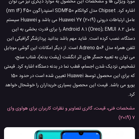
مورد ویژگی ها و مشخصات این محصول به موارد دیگری نیز می توان
اشاره کرد. Chipset مدل کوالکام SDM450 اسنپدراگون 450 (14 nm)
عامل ارتباطات درونی Huawei Y7 (2019) می باشد و Huawei سیستم
عامل Android 8.1 (Oreo); EMUI 8.2 را برای قدرت بخشی به این
دستگاه، نصب کرده است. شاید مهم باشد بدانید پردازشگر گرافیکی این
تلفن همراه مدل Adreno 506 است. از دیگر امکانات این گوشی موبایل
می توان به تعبیه حسگر های اثر انگشت (پشت بدنه)، شتاب سنج،
تشخیص نزدیک شدن اجسام، قطب نما در بدنه دستگاه اشاره کرد. قیمتی
که برای این محصول توسط Huawei تعیین شده است در حدود 150
یورو می باشد. قیمت این محصول بسیاری خریداران را خوشحال خواهد
کرد.
مشخصات فنی، قیمت، گالری تصاویر و نظرات کاربران برای هواوی وای
7 (2019)