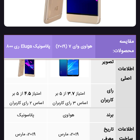
مقایسه
هواوی وای 7 (2019)
پاناسونیک Eluga ری 800
محصولات:
تصویر
اطلاعات
اصلی
رای
امتیاز
3.7
از 5 بر
امتیاز
4.5
از 5 بر
کاربران
اساس
3
رای کاربران
اساس
2
رای کاربران
برند
هواوی
پاناسونیک
اطلاعات
تاریخ
2019، مارس
2019، مارس
ساخت
معرفی