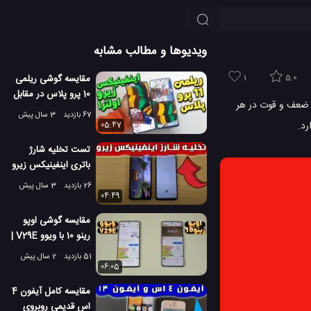
ویدیوها و مطالب مشابه
1
5.0
مقایسه گوشی ریلمی
10 پرو پلاس در مقابل
رد. نقاط ضعف و قوت در هر
اینفینیکس زیرو اولترا
67 بازدید
3 سال پیش
05:47
تست تخلیه شارژ
باتری اینفینیکس زیرو
5G با اندروید 12
26 بازدید
3 سال پیش
04:49
مقایسه گوشی اوپو
رینو 10 با ویوو V29E |
مقایسه سرعت و
51 بازدید
2 سال پیش
دوربین
06:05
مقایسه کامل آیفون 4
اس قدیمی روبروی