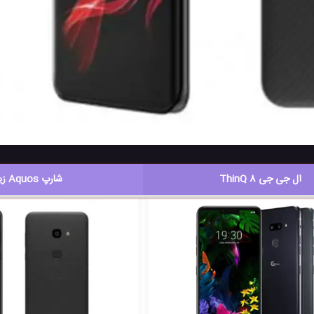
ال جی جی 8 ThinQ
شارپ Aquos زیرو