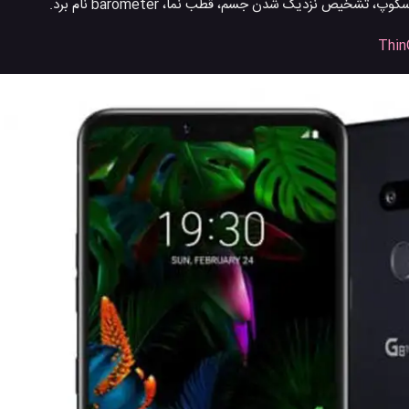
یص نزدیک شدن جسم، قطب نما، barometer نام برد.