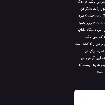
Sharp گوشی Aquos Zero را در سال 2019 تولید و به بازار جهانی معرفی کرده است. سایز کل تلفن همراه شارپ Aquos Zero برابر 154x73x8.8 میلیمتر می باشد. Sharp
باشد بدانید 86.2 درصد از تمام بدنه این محصول را نمایشگر آن
پوشانده. برای اجرای عملیات ها، Aquos زیرو از یک سی پی یو هشت هسته ای مدل Octa-core (4×2.6 GHz Kryo 385 Gold & 4×1.7 GHz Kryo 385 Silver) بهره
می گیرد. این گوشی حافظه داخلی 128 گیگابایت، 6 گیگابایت رم دارد. شارپ یک دوربین با کیفیت 8 مگاپیکسل اصلی و همچنین دوربین سلفی را بر روی Aquos زیرو تعبیه
وم یونی این دستگاه دارای
ظرفیت 3130 میلی آمپر ساعت است. این محصول دارای توانایی برقراری ارتباط توسط سیم کارت های سایز Nano می باشد. وزن این گوشی مساوی 146 گرم می باشد.
ا نیز ارائه کرده است
ده توسط شارپ برای آن
ده در این تلفن همراه، مدل Adreno 630 است. از دیگر امکانات این گوشی می
ی از سنسور های اثر انگشت (تعبیه در پشت)، شتاب سنج، گردش بین، تشخیص نزدیک شدن اجسام، قطب نما اشاره کرد. در حدود 600 یورو هزینه ایست که