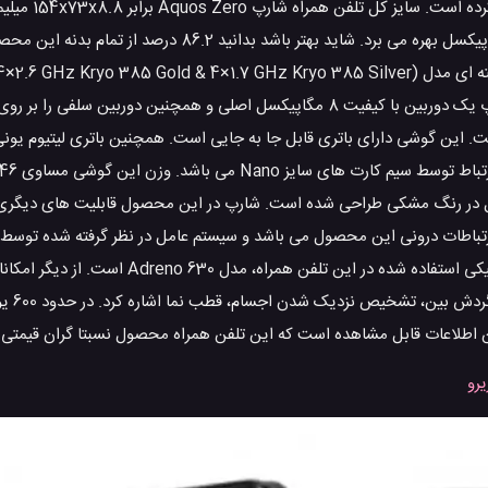
Aquos Zero از نمایشگری با اندازه 6.2 اینچ و وضوح تصویر 1440×2992 پیکسل بهره می برد. شاید بهتر 
 کیفیت فول HD دارد و کاملا مناسب است. این گوشی دارای باتری قابل جا به جایی است. همچنین باتری لیتی
محصول در رنگ مشکی طراحی شده است. شارپ در این محصول قابلیت های دیگری ر
Qualcomm SDM84 اسنپدراگون 845 (10 nm) عامل ارتباطات درونی این محصول می باشد و سیستم عامل در نظر گرفته ش
Android 9.0 (Pie) است. شاید مهم باشد بدانید سخت افزار پردازنده گرافیکی استفاده ش
توان به پشتیبان