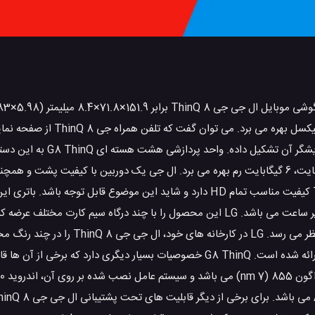
است. این محصول از نمایشگری با سایز 6.1 اینچ و رزولوشن 1440
لعاده بهره می برد. شاید مهم باشد بدانید 83.5% از بدنه Q
افزار های بسیاری را می دهد. این گوشی موبایل از حافظه داخلی 128 گیگابایت، 6 گیگابایت رم بهره می برد. ال جی یک دوربین با 
روی این گوشی موبایل نصب کرده است. فیلم برداری ال جی جی 8 ThinQ کیفیت مناسب تمام HD دارد و شاید این موضو
ThinQ برابر با 167 گرم می باشد. وزن این دستگاه واقعا رضایت بخش به نظر می 
رنگ های قرمز، مشکی، آبی برای انتخاب در این گوشی موبایل توسط LG ارائه شده است. G8 ThinQ خصوصیات بسیار دی