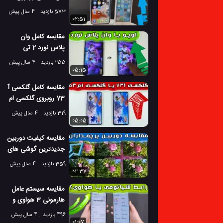
آیفون 13 جدید
573 بازدید
4 سال پیش
02:51
مقایسه کامل وان
پلاس نورد 2 تی
روبروی اوپو رنو 7
255 بازدید
4 سال پیش
05:15
مقایسه کامل گلکسی آ
73 روبروی گلکسی ام
53
319 بازدید
4 سال پیش
05:05
مقایسه کیفیت دوربین
جدیدترین گوشی های
پرچمدار 2022
359 بازدید
4 سال پیش
02:37
مقایسه سیستم عامل
هارمونی 3 هواوی و
MIUI 13 شیائومی
496 بازدید
4 سال پیش
01:07