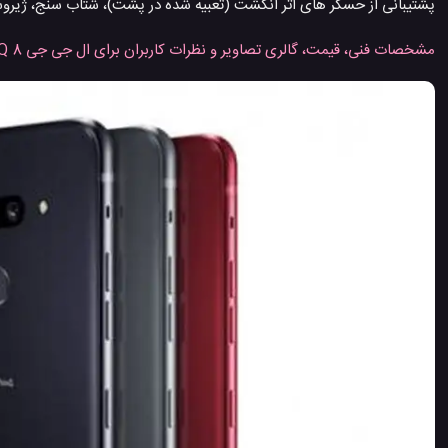
پشتیبانی از حسگر های اثر انگشت (تعبیه شده در پشت)، شتاب سنج، ژیروسکوپ، تشخ
مشخصات فنی، قیمت، گالری تصاویر و نظرات کاربران برای ال جی جی 8 ThinQ