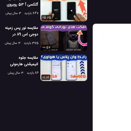
گلکسی آ 53 روبروی
آیفون 11
847 بازدید
3 سال پیش
05:25
مقایسه نور پس زمینه
دوجی اس 89 در
مقابل ناتینگ فون
375 بازدید
3 سال پیش
00:57
مقایسه جلوه
انیمیشنی هارمونی
3.0 روبروی ColorOS
86 بازدید
3 سال پیش
12
01:18