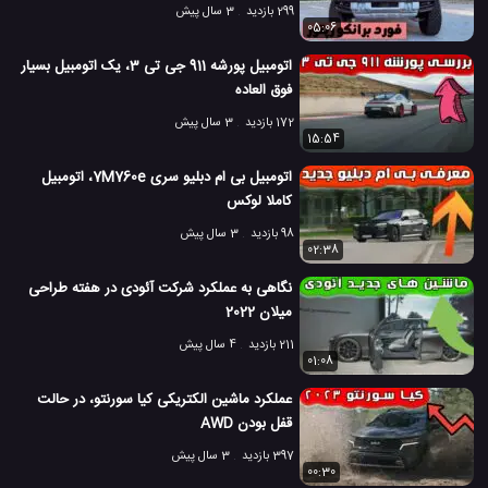
299 بازدید
3 سال پیش
05:06
اتومبیل پورشه 911 جی تی 3، یک اتومبیل بسیار
فوق العاده
172 بازدید
3 سال پیش
15:54
اتومبیل بی ام دبلیو سری 7M760e، اتومبیل
کاملا لوکس
98 بازدید
3 سال پیش
02:38
نگاهی به عملکرد شرکت آئودی در هفته طراحی
میلان 2022
211 بازدید
4 سال پیش
01:08
عملکرد ماشین الکتریکی کیا سورنتو، در حالت
قفل بودن AWD
397 بازدید
3 سال پیش
00:30