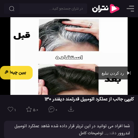
ببین چیه! 🎉
رد کردن تبلیغ
Ad -
00:42
کلیپی جالب از عملکرد اتومبیل قدرتمند دیفندر 130
1
5.0
0
شما افراد می توانید در این تریلر قرار داده شده شاهد عملکرد اتومبیل
لندروور دفندر130 باشید که در شیب 40 درجه کوه چگونه بالا می رود و یا
... توضیحات کامل