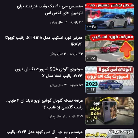
جنسیس جی 90، یک رقیب قدرتمند برای
اتومبیل های کلاس اس
36 بازدید
3 سال پیش
03:48
معرفی فورد اسکیپ مدل ST-Line، رقیب تویوتا
RAV4!
33 بازدید
3 سال پیش
01:35
خودروی آئودی SQ8 اسپورت بک ای ترون
2023، رقیب تسلا مدل X
57 بازدید
3 سال پیش
01:44
عرضه نسخه گلوبال گوشی اوپو فایند ان 2 فلیپ،
رقیب گلکسی زد فلیپ 4!
307 بازدید
3 سال پیش
01:28
مرسدس بنز جی ال سی کوپه مدل 2024، رقیب