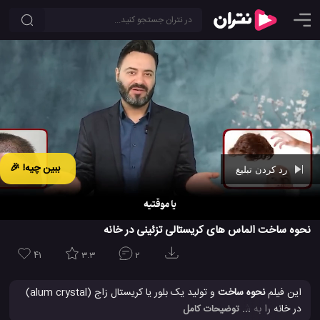
ببین چیه! 🎉
رد کردن تبلیغ
Ad -
01:09
نحوه ساخت الماس های کریستالی تزئینی در خانه
41
3.3
2
این فیلم
نحوه ساخت
و تولید یک بلور یا کریستال زاج (alum crystal)
در خانه را به شما نشان می دهد. تولید کریستال آلوم یا همان زاج بسیار
... توضیحات کامل