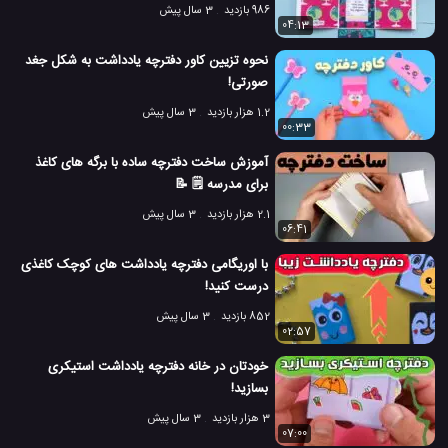
986 بازدید
3 سال پیش
04:13
نحوه تزیین کاور دفترچه یادداشت به شکل جغد
صورتی!
1.2 هزار بازدید
3 سال پیش
00:33
آموزش ساخت دفترچه ساده با برگه های کاغذ
برای مدرسه 🗒️ 📝
2.1 هزار بازدید
3 سال پیش
06:41
با اوریگامی دفترچه یادداشت های کوچک کاغذی
درست کنید!
852 بازدید
3 سال پیش
02:57
خودتان در خانه دفترچه یادداشت استیکری
بسازید!
3 هزار بازدید
3 سال پیش
07:00