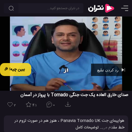
ببین چیه! 🎉
رد کردن تبلیغ
Ad -
00:47
صدای خارق العاده یک جت جنگی Tornado با پرواز در آسمان
2
4.1
0
هواپیمای جت Panavia Tornado UK ، هنوز هم در صورت لزوم در
خط مقدم می جنگد. Panavia Tornado ، خانواده ای از هواپیماهای
... توضیحات کامل