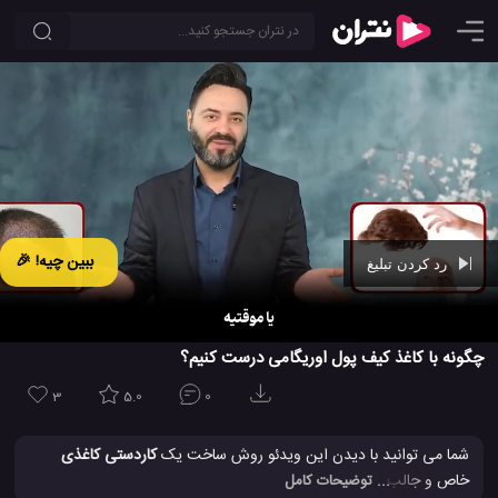
ببین چیه! 🎉
رد کردن تبلیغ
Ad -
01:09
چگونه با کاغذ کیف پول اوریگامی درست کنیم؟
3
5.0
0
شما می توانید با دیدن این ویدئو روش ساخت یک
کاردستی کاغذی
خاص و جالب را یاد بگرید. این یک کیف کاغذی ساده است که شما نیز
... توضیحات کامل