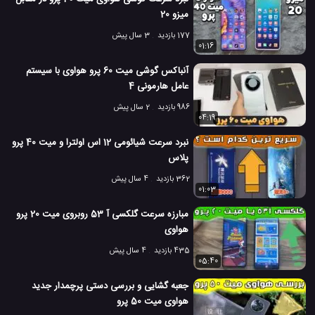
هوآوی میت 30 Pro
#
میزو 20
4.6 هزار بازدید
7 سال پیش
تکنولوژی
موبایل
ویدئو
ویدئو های تکنو
177 بازدید
3 سال پیش
01:16
آنباکس گوشی میت 60 پرو هواوی با سیستم
عامل هارمونی 4
986 بازدید
2 سال پیش
04:19
نبرد سرعت شیائومی 12 اس اولترا و میت 40 پرو
پلاس
362 بازدید
4 سال پیش
01:03
مبارزه سرعت گلکسی آ 53 روبروی میت 20 پرو
هواوی
435 بازدید
4 سال پیش
05:40
جعبه گشایی و بررسی دستی پرچمدار جدید
هواوی میت 50 پرو