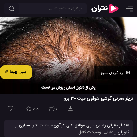
ببین چیه! 🎉
رد کردن تبلیغ
Ad -
00:44
تریلر معرفی گوشی هوآوی میت 30 پرو
1
3.8
1
بعد از معرفی رسمی سری موبایل های هوآوی میت 20 نظر بسیاری از
کاربران و علاقه مندان به عرصه گوشی های همراه به این موبایل جدید و
... توضیحات کامل