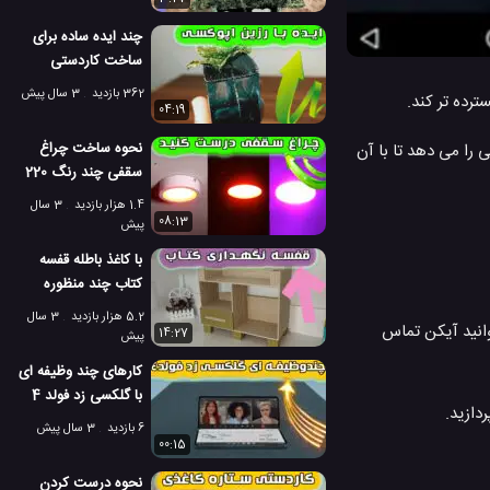
چند ایده ساده برای
ساخت کاردستی
مینیاتوری با رزین
362 بازدید
3 سال پیش
ترده تر کند.
04:19
نحوه ساخت چراغ
را می دهد تا با آن
سقفی چند رنگ 220
ولت
1.4 هزار بازدید
3 سال
08:13
پیش
با کاغذ باطله قفسه
کتاب چند منظوره
بسازید!
5.2 هزار بازدید
3 سال
وانید آیکن تماس
14:27
پیش
کارهای چند وظیفه ای
با گلکسی زد فولد 4
دازید.
سامسونگ
6 بازدید
3 سال پیش
00:15
نحوه درست کردن