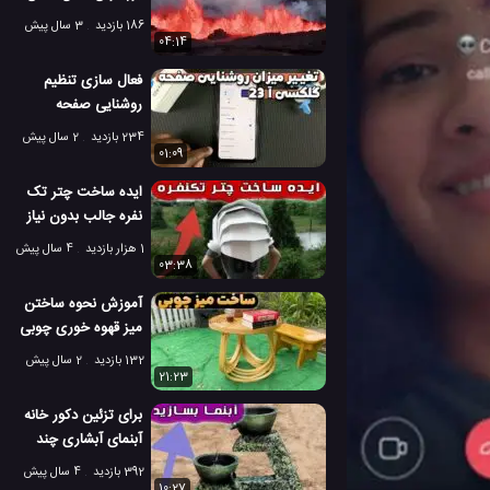
فعال، ماونا لوا!
186 بازدید
3 سال پیش
04:14
فعال سازی تنظیم
روشنایی صفحه
خودکار در گوشی
234 بازدید
2 سال پیش
گلکسی آ 23
01:09
سامسونگ
ایده ساخت چتر تک
نفره جالب بدون نیاز
به دخالت دست
1 هزار بازدید
4 سال پیش
03:38
آموزش نحوه ساختن
میز قهوه خوری چوبی
دو نفره!
132 بازدید
2 سال پیش
21:23
برای تزئین دکور خانه
آبنمای آبشاری چند
طبقه بسازید!
392 بازدید
4 سال پیش
10:27