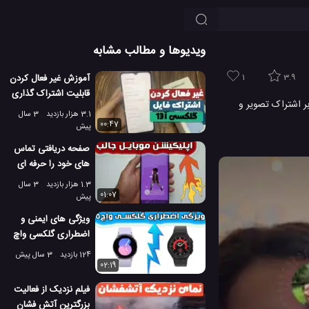
ویدیوها و مطالب مشابه
1
3.9
آموزش غیر فعال کردن
قابلیت اشتراک گذاری
بر اشتراک تصویر و
فایل در گلکسی آ13
3.1 هزار بازدید
3 سال
00:47
پیش
صفحه دریافتی تماس
های خود را حرفه ای
تر جلوه دهید!
1.3 هزار بازدید
3 سال
01:07
پیش
ویژگی های ایمنی و
اضطراری گلکسی واچ
5 را فعال کنید!
124 بازدید
3 سال پیش
02:19
فیلم نزدیک از فعالیت
بزرگترین آتش فشان