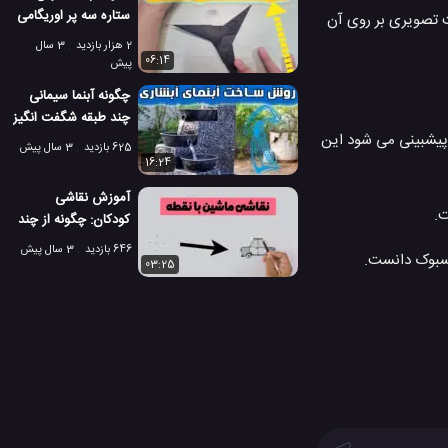
ستاره سه پر اوریگامی
ت تصویری بر روی آن
با چند برگ کاغذ
2 هزار بازدید
3 سال
06:14
پیش
چگونه آبنما سیمانی
چند طبقه شگفت انگیز
 پیشبینی می شود این
بسازیم؟
625 بازدید
3 سال پیش
16:24
آموزش نقاشی
ت.
کودکان: چگونه از چند
نقطه، یک ماشین
646 بازدید
3 سال پیش
یسبوک دانست.
نقاشی کنیم؟
03:25