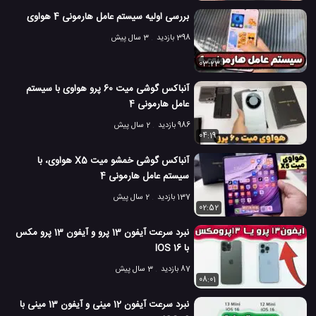
بررسی اولیه سیستم عامل هارمونی 4 هواوی
معرفی iOS 14
مقایسه iOS 15 و iOS 14
#
#
398 بازدید
3 سال پیش
3.9 هزار بازدید
5 سال پیش
بررسی
تکنولوژی
موبایل
نقد و بررسی مو
03:23
آنباکس گوشی میت 60 پرو هواوی با سیستم
عامل هارمونی 4
986 بازدید
2 سال پیش
04:19
آنباکس گوشی خمشو میت X5 هواوی، با
سیستم عامل هارمونی 4
137 بازدید
2 سال پیش
02:52
نبرد سرعت آیفون 13 پرو و آیفون 13 پرو مکس
با IOS 16
87 بازدید
3 سال پیش
08:01
نبرد سرعت آیفون 12 مینی و آیفون 13 مینی با