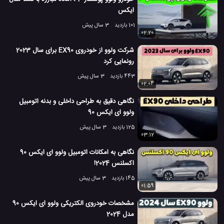
قبلی
بعدی
ایکس
101 بازدید
3 سال پیش
02:20
شرکت ولوو از خودروی EX90 برای سال 2023
رونمایی کرد
443 بازدید
3 سال پیش
02:04
نگاهی دقیق به طراحی داخلی و بدنه اتومبیل
ولوو ای ایکس 90
125 بازدید
3 سال پیش
03:12
کمپانی Volvo به این ماشین ساخت ساز خودران که فعلا فقط طرح
نگاهی به امکانات اتومبیل ولوو ای ایکس 90
است، نام Zeux را داده است.
اکسلنس 2024!
هنگامی که کمپانی ولوو به دنبال راه حل های افزایش امنیت در این
ماشین بزرگ می گشت بچه ها دو پیشنهاد عالی دادند. یکی استفاده از
145 بازدید
3 سال پیش
01:59
یک Drone همراه با این ماشین ها برای بهتر دیدن اطراف و دیگری
استفاده از دوربینی در ته این اتومبیل مانند دم عقرب، که به تشخیص
مشخصات خودروی الکتریکی ولوو ای ایکس 90
کارگر های نزدیک کمک بسیاری می کند.
مدل 2024