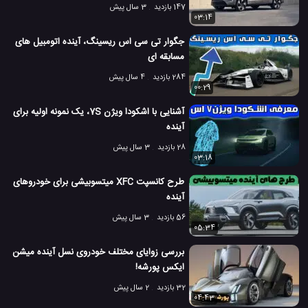
ولوو هنوز زمان عرضه این ماشین خودران را اعلام نکرده است و هنوز
147 بازدید
3 سال پیش
مشخص نیست این اتومبیل چه زمانی به واقعیت تبدیل خواهد شد.
03:14
اتومبیل های ولوو
شرکت Volvo
شرکت ولوو
#
#
#
جگوار تی سی اس ریسینگ، آینده اتومبیل های
مسابقه ای
طرح های Volvo
ماشین اتوماتیک ولوو
ماشین خودران ولوو
#
#
#
284 بازدید
4 سال پیش
00:29
ماشین های آینده
ماشین های خودران
#
#
آشنایی با اشکودا ویژن 7S، یک نمونه اولیه برای
1.8 هزار بازدید
8 سال پیش
ماشین
ویدئو
ویدئو های ماشین
آینده
28 بازدید
3 سال پیش
03:18
طرح کانسپت XFC میتسوبیشی برای خودروهای
آینده
56 بازدید
3 سال پیش
05:34
بررسی زوایای مختلف خودروی نسل آینده میشن
ایکس پورشه!
32 بازدید
2 سال پیش
04:43