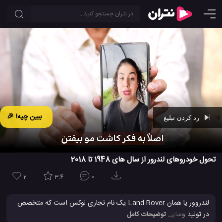
ببین چیه! 🎉
رد کردن تبلیغ
Ad -
00:44
تحول خودروهای لندرور از سال های 1948 تا 2018
2
3.4
0
لندروور یا همان Land Rover یک نام تجاری لوکس است که متخصص
در تولید وسایل نقلیه چهار چرخ می باشد و در اصل متعلق به شرکت
... توضیحات کامل