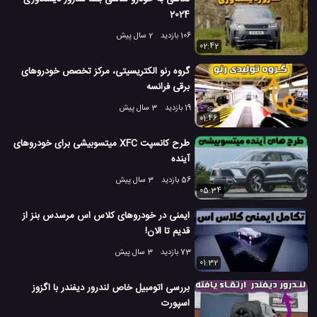
3.5 هزار بازدید
7 سال پیش
اتومبیل
ماشین
ویدئو
ویدئو های ماشی
2024
106 بازدید
2 سال پیش
02:42
گروه رنو الکتریسیتی، مرکز تخصص خودروهای
برقی فرانسه
19 بازدید
3 سال پیش
01:46
طرح کانسپت XFC میتسوبیشی برای خودروهای
آینده
56 بازدید
3 سال پیش
05:34
ایمنی در خودروهای کلاس اس مرسدس بنز از
قدیم تا الان!
73 بازدید
3 سال پیش
01:32
بررسی اتومبیل خاص لندرور دیفندر با اگزوز
اسپورت