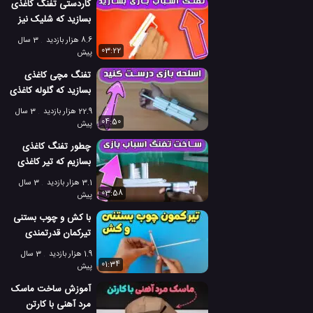
کاردستی تفنگ کاغذی
بسازید که شلیک نیز
می کند!
8.6 هزار بازدید
3 سال
03:22
پیش
تفنگ مچی کاغذی
بسازید که گلوله کاغذی
شلیک می کند!
22.9 هزار بازدید
3 سال
04:50
پیش
چطور تفنگ کاغذی
بسازیم که تیر کاغذی
شلیک می کند!
3.1 هزار بازدید
3 سال
03:58
پیش
با کش و چوب بستنی
تیرکمان قدرتمندی
بسازید که تیر چوبی
1.9 هزار بازدید
3 سال
شلیک می کند!
01:34
پیش
آموزش ساخت ماسک
مرد آهنی با کارتن