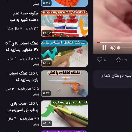
11:37
پیش
چگونه جعبه نظم
دهنده شبیه به مرد
عنکبوتی بسازیم؟
146 بازدید
3 سال پیش
07:03
تفنگ اسباب بازی آ کا
47 مقوایی بسازید که
شلیک می کند
2.2 هزار بازدید
4 سال
5
4.7
08:02
پیش
با کاغذ تفنگ اسباب
قیه دوستان شما را
بازی بسازید که
که شما و اطرافیان
تیرهای کاغذی شلیک
 در نتران به اشتراک
15.5 هزار بازدید
3 سال
می کند!
11:26
پیش
ردستی
با کاغذ اسباب بازی
پرتاب تور اسپایدرمن
بسازید
3.9 هزار بازدید
4 سال
05:18
پیش