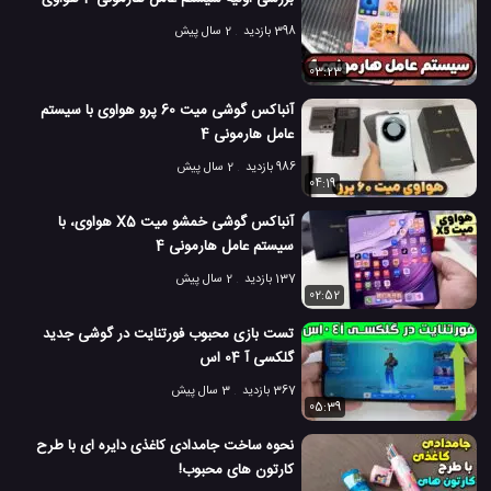
محبوبیت مکینتاش
محبوبیت ویندوز
محبوبیت ویندوز 10
#
#
#
398 بازدید
2 سال پیش
محبوبیت ویندوز 7
محبوبیت ویندوز XP
#
#
03:23
محبوبیت ویندوز ویستا
آنباکس گوشی میت 60 پرو هواوی با سیستم
#
عامل هارمونی 4
6.2 هزار بازدید
7 سال پیش
تکنولوژی
کامپیوتر
لپ تاپ
ویدئو
ویدئ
986 بازدید
2 سال پیش
04:19
آنباکس گوشی خمشو میت X5 هواوی، با
سیستم عامل هارمونی 4
137 بازدید
2 سال پیش
02:52
تست بازی محبوب فورتنایت در گوشی جدید
گلکسی آ 04 اس
367 بازدید
3 سال پیش
05:39
نحوه ساخت جامدادی کاغذی دایره ای با طرح
کارتون های محبوب!