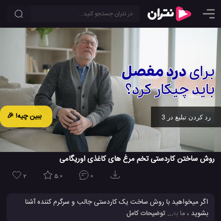
ببین چیه! 🎉
رد کردن تبلیغ در 2
Ad -
00:19
روش ساختن کاردستی تخم مرغ های کاغذی اوریگامی
2
5.0
0
اگر میخواهید با روش ساخت یک کاردستی جالب و سرگرم کننده آشنا
بشوید ، ما به شما دیدن این ویدیو را توصیه می کنیم. شما می توانید در
... توضیحات کامل