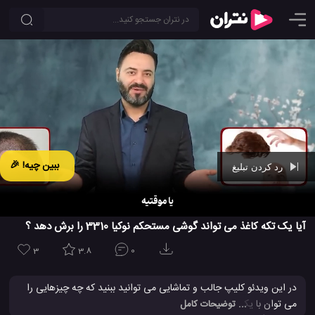
ببین چیه! 🎉
رد کردن تبلیغ
Ad -
01:09
آیا یک تکه کاغذ می تواند گوشی مستحکم نوکیا 3310 را برش دهد ؟
3
3.8
0
در این ویدئو کلیپ جالب و تماشایی می توانید ببنید که چه چیزهایی را
می توان با یک تکه کاغذ برش داد و قطع کرد. این کاغذ متصل شده به
... توضیحات کامل