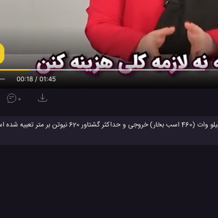
00:19 / 01:45
0
در قلب هر دو مدل جدید پورشه پانامرا GTS یک موتور 4 لیتری V8 با 338 کیلو وات (460 اسب بخار) خروجی
100 نانومتر پیشی می گیرد و سرعت خودروهای amera GTS
رشه
اتوموبیل پورشه پانامرا GTS 2019
پورشه
پورشه پانامرا
پورشه پانام
#
#
#
#
شرکت پورشه
کمپانی پورشه
ماشین پورشه پانامرا
#
#
#