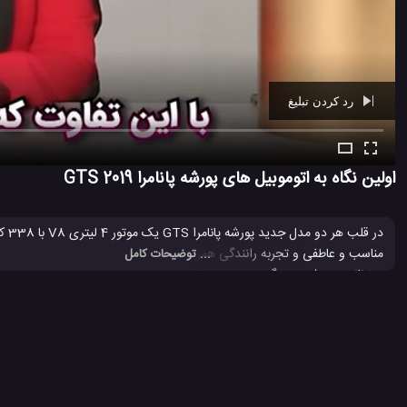
رد کردن تبلیغ
Ad -
01:26
اولین نگاه به اتوموبیل های پورشه پانامرا GTS 2019
... توضیحات کامل
سیستم درایو چرخ دنده (PTM) منتقل می شود.
Porsche
porsche panamera
اتومبیل Porsche
اتومبیل پو
#
#
#
#
پورشه پانامرا جدید
خودرو پورشه
خودروهای Porsche
شرکت Porsche
#
#
#
#
5.9 هزار بازدید
8 سال پیش
اتومبیل
ماشین
ویدئو
ویدئو های ماشین