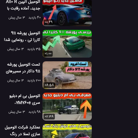
اتومبیل آلپین A110 R
جدید، آماده رقابت با
پورشه کیمن
40 بازدید
3 سال پیش
00:49
اتومبیل پورشه 911
کاررا تی ، رونمایی شد!
35 بازدید
3 سال پیش
01:00
تست اتومبیل پورشه
911 داکار در مسیرهای
آفرود!
200 بازدید
3 سال پیش
08:58
اتومبیل بی ام دبلیو
سری 7M760e،
اتومبیل کاملا لوکس
98 بازدید
3 سال پیش
02:38
عملکرد شرکت اتومبیل
سازی تسلا در رنگ