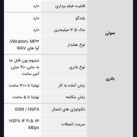
قابلیت فیلم برداری
دارد
بلندگو
دارد
جک 3.5 میلیمتری
دارد
صوتی
Vibration، MP3،
نوع هشدار
آوا های WAV
لیتیوم-یون قابل جا
نوع باتری
به جایی 910 میلی
آمپر ساعت
باتری
زمان آماده به کار
نهایتا تا 300 ساعت
زمان مکالمه
نهایتا تا 5 ساعت
تکنولوژی های اتصال
GSM / HSPA
HSPA 14.4/5.76
سرعت اتصالات
Mbps