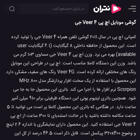
گوشی موبایل اچ پی Veer 4 جی
کمپانی اچ پی در سال 2011 گوشی تلفن همراه Veer 4 جی را تولید کرده
است. این محصول از حافظه داخلی 8 گیگابایت (6.1 گیگابایت user
available) بهره می برد. وزن اچ پی Veer 4 جی مساوی 103 گرم می
باشد. وزن این دستگاه کاملا مناسب است. اچ پی در طراحی این موبایل
رنگ های مختلفی ارائه کرده است. Veer 4G رنگ های سفید، مشکی دارد.
این محصول با استفاده از یک سخت افزار پردازشگر مدل 800 MHz
Scorpion نرم افزار ها را اجرا می کند. باتری این محصول جا به جا می
شود. همچنین باتری لیتیوم یونی این دستگاه ظرفیتی برابر 910 میلی آمپر
ساعت دارد. در هنگامی که باتری این محصول کاملا پر است می توانید تا 5
ساعت مکالمه داشته باشید یا در حالت استندبای تا 300 ساعت از اچ پی
Veer 4 جی استفاده کنید. این محصول دارای نمایشگری با اندازه 2.6 اینچ
و وضوح 320x400 پیکسل است. قابل ذکر است 46.5 درصد از کل این