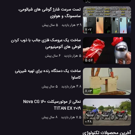
تست سرعت شارژ گوشی های شیائومی،
سامسونگ و هواوی
3.9 هزار بازدید
5 سال پیش
7:07
ساخت یک عروسک فلزی جالب با ذوب کردن
قوطی های آلومینیومی
5 هزار بازدید
6 سال پیش
5:57
ساخت یک دستگاه رنده برای تهیه شیرینی
کاساوا
4.8 هزار بازدید
5 سال پیش
8:03
نمائی از موتورسیکلت Nova CG 160
TITAN EX 2019
7.5 هزار بازدید
8 سال پیش
0:48
آخرین محصولات تکنولوژی