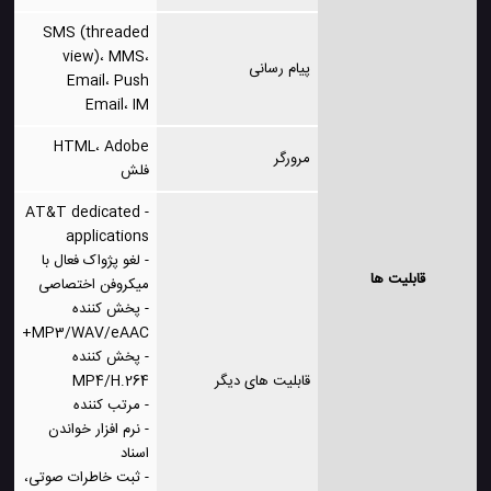
SMS (threaded
view)، MMS،
پیام رسانی
Email، Push
Email، IM
HTML، Adobe
مرورگر
فلش
- AT&T dedicated
applications
- لغو پژواک فعال با
قابلیت ها
میکروفن اختصاصی
- پخش کننده
MP3/WAV/eAAC+
- پخش کننده
قابلیت های دیگر
MP4/H.264
- مرتب کننده
- نرم افزار خواندن
اسناد
- ثبت خاطرات صوتی،