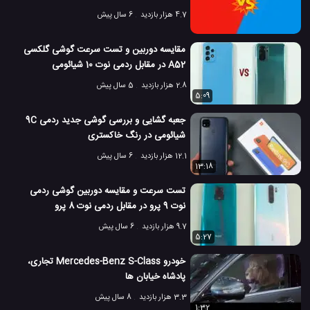
4.7 هزار بازدید
6 سال پیش
مقایسه دوربین و تست سرعت گوشی گلکسی
A52 در مقابل ردمی نوت 10 شیائومی
2.8 هزار بازدید
5 سال پیش
5:09
جعبه گشایی و بررسی گوشی جدید ردمی 9C
شیائومی در رنگ خاکستری
12.1 هزار بازدید
6 سال پیش
13:18
تست سرعت و مقایسه دوربین گوشی ردمی
نوت 9 پرو در مقابل ردمی نوت 8 پرو
شیائومی
9.7 هزار بازدید
6 سال پیش
5:27
خودرو Mercedes-Benz S-Class تجاری،
پادشاه خیابان ها
3.3 هزار بازدید
8 سال پیش
1:32