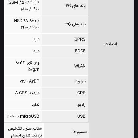
GSM 850 / 900 /
باند های 2G
1800 / 1900
HSDPA 850 /
باند های 3G
1900 / 2100
GPRS
دارد
اتصالات
EDGE
دارد
وای فای 802.11
WLAN
b/g/n
بلوتوث
v2.1، A2DP
GPS
دارد، با A-GPS
رادیو
ندارد
USB
microUSB نسخه 2
شتاب سنج، تشخیص
سنسورها
نزدیک شدن اجسام