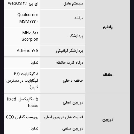
سیستم عامل
اچ پی webOS 2.1
Qualcomm
تراشه
MSM7230
پلتفرم
800 MHz
پردازشگر
Scorpion
پردازشگر گرافیکی
Adreno 205
درگاه کارت حافظه
ندارد
8 گیگابایت (6.1
حافظه
حافظه داخلی
گیگابایت در دسترس
کاربر)
5 مگاپیکسل، fixed
دوربین اصلی
focus
قابلیت های دوربین اصلی
برچسب گذاری GEO
دوربین
دوربین سلفی
ندارد