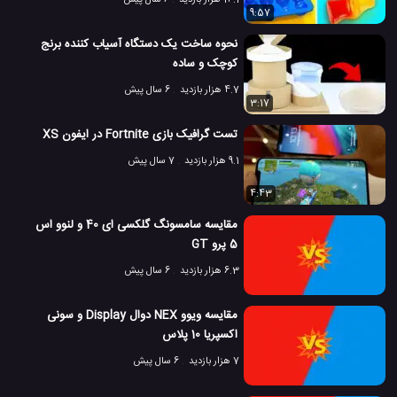
14.1 هزار بازدید
6 سال پیش
9:57
نحوه ساخت یک دستگاه آسیاب کننده برنج
کوچک و ساده
4.7 هزار بازدید
6 سال پیش
3:17
تست گرافیک بازی Fortnite در ایفون XS
9.1 هزار بازدید
7 سال پیش
4:43
مقایسه سامسونگ گلکسی ای 40 و لنوو اس
5 پرو GT
6.3 هزار بازدید
6 سال پیش
مقایسه ویوو NEX دوال Display و سونی
اکسپریا 10 پلاس
7 هزار بازدید
6 سال پیش