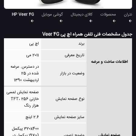
نتران
محصولات
کالای دیجیتال
گوشی موبایل
HP Veer 4G
جدول مشخصات فنی تلفن همراه اچ پی Veer 4G
برند
اچ پی
تاریخ معرفی
2011 می
اطلاعات ساخت و عرضه
در دسترس. عرضه
وضعیت در بازار
شده در 25
اردیبهشت 1390
صفحه نمایش لمسی
نوع صفحه نمایش
خازنی TFT، 256
هزار رنگ
سایز صفحه نمایش
2.6 اینچ
320x400 پیکسل
صفحه نمایش
وضوح تصویر
(~197 پیکسل در