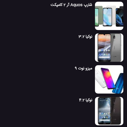
شارپ Aquos آر 2 کامپکت
نوکیا 3.2
میزو نوت 9
نوکیا 4.2