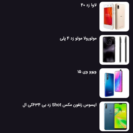
لاوا زد 40
موتورولا موتو زد 4 پلی
ویوو وی 15
ایسوس زنفون مکس Shot زد بی 634کی ال