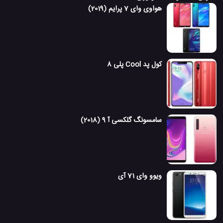
هواوی وای 7 پرایم (2019)
کول پد Cool پلی 8
سامسونگ گلکسی آ 9 (2018)
ویوو وای 71 آی