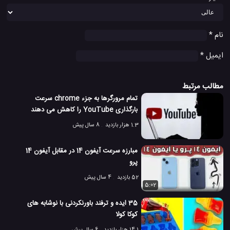
نام
*
ایمیل
*
مطالب مرتبط
تمام مرورگرها به جزء chrome سرعت
بارگذاری YouTube را کاهش می دهند
1.3 هزار بازدید
8 سال پیش
مبارزه سرعت آیفون 14 در مقابل آیفون 14
پرو
52 بازدید
4 سال پیش
5:02
35 ایده و ترفند باورنکردنی با نوشابه های
کوکا کولا