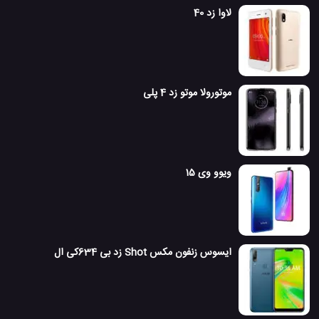
لاوا زد 40
موتورولا موتو زد 4 پلی
ویوو وی 15
ایسوس زنفون مکس Shot زد بی 634کی ال