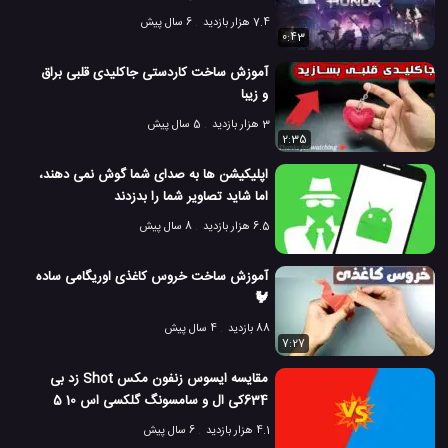
7.4 هزار بازدید
6 سال پیش
0:43
آموزش ساخت کاردستی جاکلیدی قلبی براق
و زیبا
3 هزار بازدید
5 سال پیش
2:35
اپلیکیشن ها به صدای شما گوش نمی دهند،
اما شاید تصاویر شما را بدزدند
6.5 هزار بازدید
8 سال پیش
آموزش ساخت خروس کاغذی اوریگامی ساده
🐓
88 بازدید
4 سال پیش
7:27
مقایسه ایسوس زنفون مکس Shot زد بی
634کی ال و سامسونگ گلکسی اس 10 5
جی
4.1 هزار بازدید
6 سال پیش