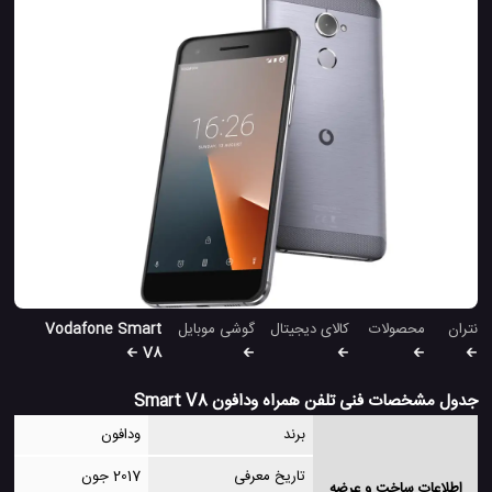
نتران
محصولات
کالای دیجیتال
گوشی موبایل
Vodafone Smart
V8
جدول مشخصات فنی تلفن همراه ودافون Smart V8
برند
ودافون
تاریخ معرفی
2017 جون
اطلاعات ساخت و عرضه