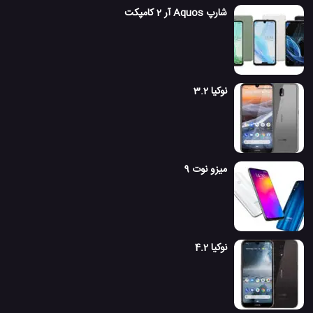
شارپ Aquos آر 2 کامپکت
نوکیا 3.2
میزو نوت 9
نوکیا 4.2