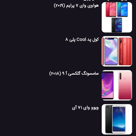
هواوی وای 7 پرایم (2019)
کول پد Cool پلی 8
سامسونگ گلکسی آ 9 (2018)
ویوو وای 71 آی