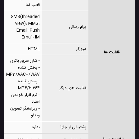
قطب نما
SMS(threaded
view)، MMS،
پیام رسانی
Email، Push
Email، IM
مرورگر
HTML
قابلیت ها
- شارژ سریع باتری
- پخش کننده
MP3/AAC+/WAV
- پخش کننده
قابلیت های دیگر
MP4/H.264
- نرم افزار خواندن
اسناد
- ویرایشگر تصویر/
ویدئو
پشتیبانی از جاوا
ندارد