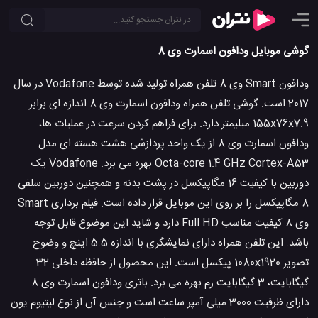
گوشی موبایل ودافون اسمارت وی 8
ودافون Smart وی 8 تلفن همراه تولید شده توسط Vodafone در سال
2017 است. گوشی تلفن همراه ودافون اسمارت وی 8 اندازه ای برابر
155x76x7.9 میلیمتر دارد. برای فراهم کردن سرعت در عملیات ها،
ودافون اسمارت وی 8 از یک واحد پردازشی هشت هسته ای مدل
Octa-core 1.4 GHz Cortex-A53 بهره می برد. Vodafone یک
دوربین با کیفیت 16 مگاپیکسل در پشت بدنه و همچنین دوربین سلفی
8 مگاپیکسل را بر روی این موبایل قرار داده است. فیلم برداری Smart
وی 8 کیفیت مناسب Full HD دارد و شاید این موضوع قابل توجه
باشد. این تلفن همراه دارای نمایشگری با اندازه 5.5 اینچ و وضوح
تصویر 1080x1920 پیکسل است. این محصول از حافظه داخلی 32
گیگابایت، 3 گیگابایت رم بهره می برد. باتری ودافون اسمارت وی 8
دارای ظرفیت 3000 میلی آمپر ساعت است و جنس آن از نوع لیتیوم یون