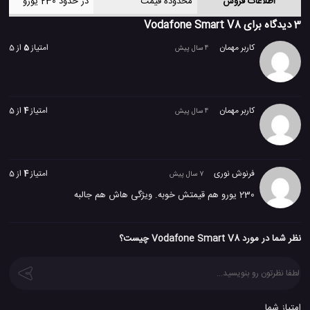
اطلاعات فروش
محدوده قیمت
در حدود 230 یورو
3 دیدگاه برای
Vodafone Smart V8
کاربر مهمان
امتیاز
5
از 5
4 سال پیش
کاربر مهمان
امتیاز
4
از 5
4 سال پیش
فرنوش نوری
امتیاز
4
از 5
7 سال پیش
230 یورو هم قیمتش خوبه. ویژگی هاش هم جالبه
نظر شما در مورد Vodafone Smart V8 چیست؟
امتیاز شما