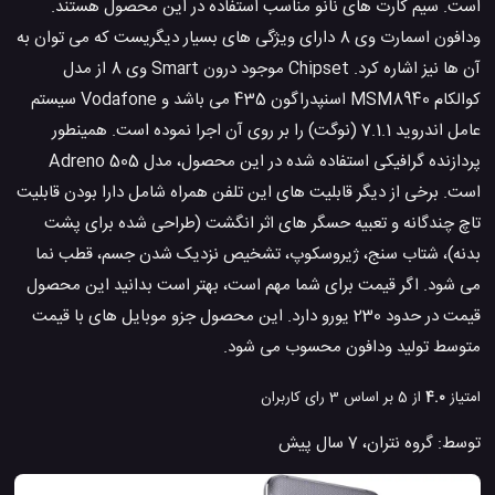
است. سیم کارت های نانو مناسب استفاده در این محصول هستند.
ودافون اسمارت وی 8 دارای ویژگی های بسیار دیگریست که می توان به
آن ها نیز اشاره کرد. Chipset موجود درون Smart وی 8 از مدل
کوالکام MSM8940 اسنپدراگون 435 می باشد و Vodafone سیستم
عامل اندروید 7.1.1 (نوگت) را بر روی آن اجرا نموده است. همینطور
پردازنده گرافیکی استفاده شده در این محصول، مدل Adreno 505
است. برخی از دیگر قابلیت های این تلفن همراه شامل دارا بودن قابلیت
تاچ چندگانه و تعبیه حسگر های اثر انگشت (طراحی شده برای پشت
بدنه)، شتاب سنج، ژیروسکوپ، تشخیص نزدیک شدن جسم، قطب نما
می شود. اگر قیمت برای شما مهم است، بهتر است بدانید این محصول
قیمت در حدود 230 یورو دارد. این محصول جزو موبایل های با قیمت
متوسط تولید ودافون محسوب می شود.
امتیاز
4.0
از 5 بر اساس
3
رای کاربران
توسط:
گروه نتران
،
7 سال پیش