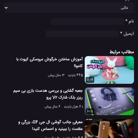
نام
*
ایمیل
*
مطالب مرتبط
آموزش ساختن خرگوش عروسکی کیوت با
کاموا!
445 بازدید
3 سال پیش
11:19
جعبه گشایی و بررسی هدست بازی بی سیم
ریزر بلک شارک V2 پرو
6.1 هزار بازدید
6 سال پیش
10:11
معرفی جالب گوشی ال جی G4، بزرگی و
عظمت را ببینید و احساس کنید!