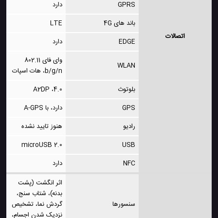
GPRS
دارد
باند های 4G
LTE
اتصالات
EDGE
دارد
وای فای 802.11
WLAN
b/g/n، هات اسپات
بلوتوث
4.0، A2DP
GPS
دارد، با A-GPS
رادیو
هنوز تایید نشده
microUSB 2.0
USB
NFC
دارد
اثر انگشت (پشت
بدنه)، شتاب سنج،
سنسورها
گردش نما، تشخیص
نزدیک شدن اجسام،