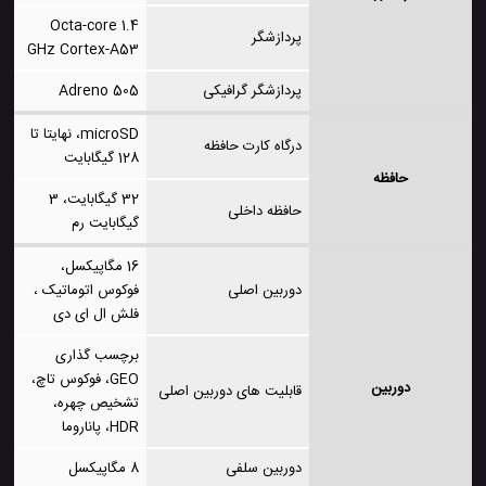
Octa-core 1.4
پردازشگر
GHz Cortex-A53
پردازشگر گرافیکی
Adreno 505
microSD، نهایتا تا
درگاه کارت حافظه
128 گیگابایت
حافظه
32 گیگابایت، 3
حافظه داخلی
گیگابایت رم
16 مگاپیکسل،
دوربین اصلی
فوکوس اتوماتیک ،
فلش ال ای دی
برچسب گذاری
GEO، فوکوس تاچ،
دوربین
قابلیت های دوربین اصلی
تشخیص چهره،
HDR، پاناروما
دوربین سلفی
8 مگاپیکسل