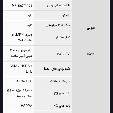
قابلیت فیلم برداری
1080p@30fps
بلندگو
دارد
جک 3.5 میلیمتری
دارد
صوتی
ویبره، MP3، آوا
نوع هشدار
های WAV
لیتیوم-یون 3000
باتری
نوع باتری
میلی آمپر ساعت
GSM / HSPA /
تکنولوژی های اتصال
LTE
سرعت اتصالات
HSPA، LTE
GSM 850 / 900 /
باند های 2G
1800 / 1900
باند های 3G
HSDPA