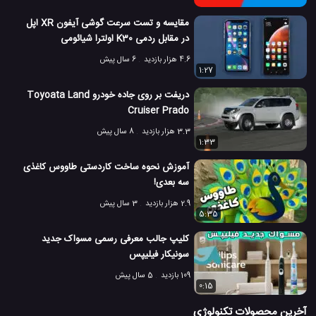
مقایسه و تست سرعت گوشی آیفون XR اپل
در مقابل ردمی K30 اولترا شیائومی
4.6 هزار بازدید
6 سال پیش
1:27
دریفت بر روی جاده خودرو Toyoata Land
Cruiser Prado
3.3 هزار بازدید
8 سال پیش
1:33
آموزش نحوه ساخت کاردستی طاووس کاغذی
سه بعدی!
2.9 هزار بازدید
3 سال پیش
5:35
کلیپ جالب معرفی رسمی مسواک جدید
سونیکار فیلیپس
109 بازدید
5 سال پیش
0:15
آخرین محصولات تکنولوژی