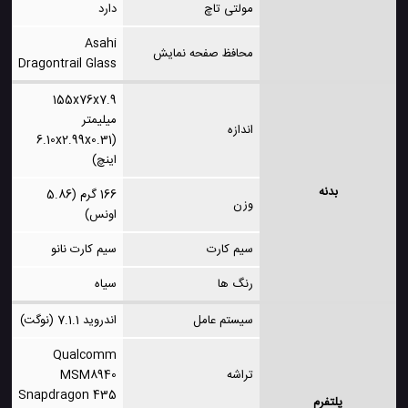
مولتی تاچ
دارد
Asahi
محافظ صفحه نمایش
Dragontrail Glass
155x76x7.9
میلیمتر
اندازه
(6.10x2.99x0.31
اینچ)
بدنه
166 گرم (5.86
وزن
اونس)
سیم کارت
سیم کارت نانو
رنگ ها
سیاه
سیستم عامل
اندروید 7.1.1 (نوگت)
Qualcomm
تراشه
MSM8940
Snapdragon 435
پلتفرم