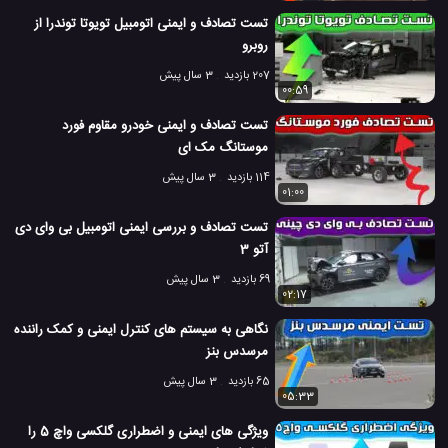
امن تر از آنچه که امروز می بینید، خواهند کرد.
تست تصادف و ایمنی اتومبیل تویوتا توندرا از
این پیشرفت با استفاده از یک روش پیچیدگی کوانتومی جدید آغاز شد
روبرو
که ذرات ملکولی را در تراشه های الماس با سرعتی در حدود 40 بار در
207 بازدید
3 سال پیش
ثانیه گیر می انداخت و حدود 1000 بار سریعتر از قبل می بود. ( در ویدئو
00:59
کاملا شرح داده شده، زبان اصلی)
تست تصادف و ایمنی خودرو مقاوم فورد
موستانگ مک ای
114 بازدید
3 سال پیش
01:00
تست تصادف و بررسی ایمنی اتومبیل بی وای دی
آتو 3
69 بازدید
3 سال پیش
02:17
نگاهی به سیستم های کنترل ایمنی و کمک راننده
مرسدس بنز
65 بازدید
3 سال پیش
05:33
در کل بعد از آزمایش های مختلف، رویکردهای پیشین به اندازه کافی
ویژگی های ایمنی و اضطراری گلکسی واچ 5 را