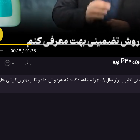
00:19 / 01:26
3
می توانید تست سرعت و مقایسه دوربین گوشی های همراه بی نظیر و برتر سال 2019 را مشاهده کنید که هردو آن ها دو 
در سال 2019 هستند. ببینید که موبایل های جدید Redmi K20 Pro شیائومی و هواوی P30 Pro، که هردو آن ها تلفن های پرچمدار شرکت ه
ده و عکس های گرفته شده با این تلفن های همراه نام برده را ببنید تا دوربین ها
Re
تلفن همراه Huawei P30 Pro
گوشی Redmi K20 Pro
#
#