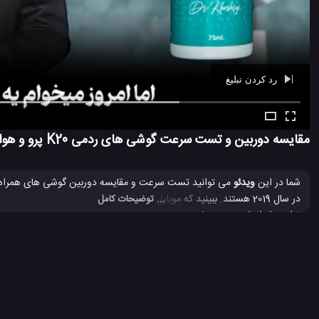
رد کردن تبلیغ
Ad -
01:07
مقایسه دوربین و تست سرعت گوشی های ردمی K20 پرو و هواوی P30 پرو
شما در این
ویدئو
... توضیحات کامل
در دسترس است. شما همچنین در نهایت نیز می توانید مشاهده فیلم های گرفته ش
عرضه می شود.
Huawei P30 Pro
P30 Pro
P30 Pro هوآوی
dmi K20 Pro
#
#
#
#