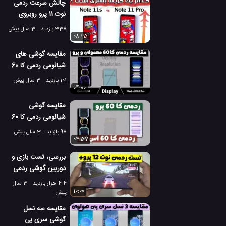
چالش سرعت ردمی
نوت 11 پرو روبروی
ردمی نوت 11 اس
338 بازدید
3 سال پیش
08:25
مقایسه گوشی های
شیائومی ردمی کا 60
معمولی و ردمی کا 60
101 بازدید
3 سال پیش
پرو!
04:00
مقایسه گوشی
شیائومی ردمی کا 60
پرو در مقابل ردمی کا
98 بازدید
3 سال پیش
60 اس ای!
04:57
بررسی، تست بازی و
دوربین گوشی ردمی
نوت 12 پرو پلاس!
4.4 هزار بازدید
3 سال
10:00
پیش
مقایسه سه نسل
گوشی سری پی