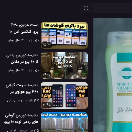
تست هواوی P30
پرو، گلکسی اس 10
پلاس، اکسپریا 1،
50 بازدید
3 سال پیش
آیفون XS مکس، LG
05:20
G8
مقایسه دوربین ردمی
کا 60 پرو در مقابل
ردمی کا 50 پرو!
50 بازدید
3 سال پیش
04:01
مقایسه سرعت گوشی
P60 پرو هواوی در
مقابل ردمی K60 اولترا
167 بازدید
2 سال پیش
01:45
مقایسه دوربین گوشی
های ردمی نوت 10 پرو،
11 پرو و 12 پرو
2.5 هزار بازدید
3 سال