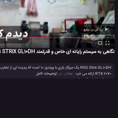
رد کردن تبلیغ
Ad -
00:39
نگاهی به سیستم رایانه ای خاص و قدرتمند ROG STRIX GL10DH
... توضیحات کامل
Crate سفارشی کنید، که شخصی سازی Aura Sync و بهینه سازی عملکرد را در یک ابزار ساده ارائه می دهد.
ROG STRIX GL10DH
سیستم ROG STRIX GL10DH
سیستم کامپ
#
#
#
2.1 هزار بازدید
7 سال پیش
تکنولوژی
کامپیوتر
ویدئو
ویدئو های تکنو