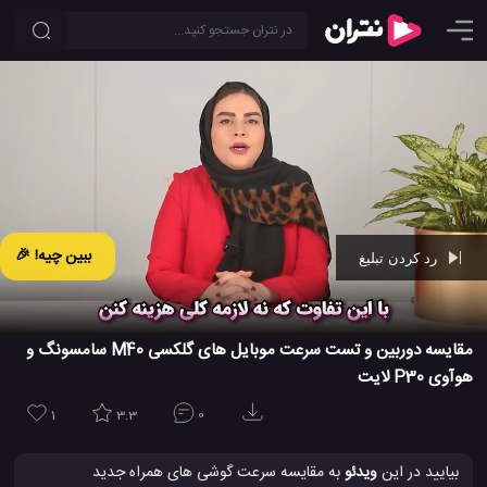
ببین چیه! 🎉
رد کردن تبلیغ
Ad -
01:28
مقایسه دوربین و تست سرعت موبایل های گلکسی M40 سامسونگ و
هوآوی P30 لایت
1
3.3
0
بیایید در این
ویدئو
به مقایسه سرعت گوشی های همراه جدید