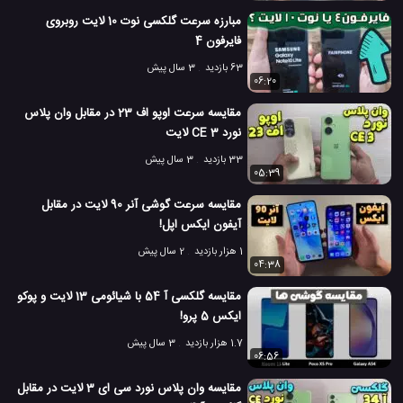
7.8 هزار بازدید
7 سال پیش
بررسی
تکنولوژی
موبایل
مبارزه سرعت گلکسی نوت 10 لایت روبروی
نقد و بررسی مو
فایرفون 4
63 بازدید
3 سال پیش
06:20
مقایسه سرعت اوپو اف 23 در مقابل وان پلاس
نورد CE 3 لایت
33 بازدید
3 سال پیش
05:39
مقایسه سرعت گوشی آنر 90 لایت در مقابل
آیفون ایکس اپل!
1 هزار بازدید
2 سال پیش
04:38
مقایسه گلکسی آ 54 با شیائومی 13 لایت و پوکو
ایکس 5 پرو!
1.7 هزار بازدید
3 سال پیش
06:56
مقایسه وان پلاس نورد سی ای 3 لایت در مقابل