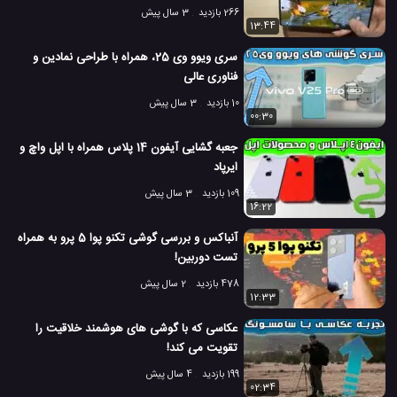
266 بازدید
3 سال پیش
13:44
سری ویوو وی 25، همراه با طراحی نمادین و
فناوری عالی
10 بازدید
3 سال پیش
00:30
جعبه گشایی آیفون 14 پلاس همراه با اپل واچ و
ایرپاد
109 بازدید
3 سال پیش
16:22
آنباکس و بررسی گوشی تکنو پوا 5 پرو به همراه
تست دوربین!
478 بازدید
2 سال پیش
12:33
عکاسی که با گوشی های هوشمند خلاقیت را
تقویت می کند!
199 بازدید
4 سال پیش
02:34