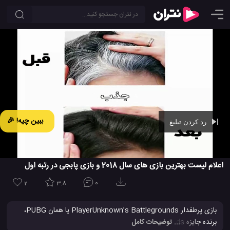
ببین چیه! 🎉
رد کردن تبلیغ
Ad -
00:42
اعلام لیست بهترین بازی های سال 2018 و بازی پابجی در رتبه اول
2
3.8
0
بازی پرطفدار PlayerUnknown’s Battlegrounds یا همان PUBG،
برنده جایزه Steam Awards سال 2018 شد. PUBG، بازی ای است که
... توضیحات کامل